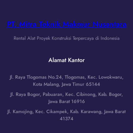
g
a
a
d
y
L
i
a
i
PT. Mitra Teknik Makmur Nusantara
G
,
f
a
J
t
r
Rental Alat Proyek Konstruksi Terpercaya di Indonesia
a
B
u
w
a
t
a
r
Alamat Kantor
,
B
a
J
a
n
a
r
Jl. Raya Tlogomas No.24, Tlogomas, Kec. Lowokwaru,
g
w
a
Kota Malang, Jawa Timur 65144
d
a
t
i
Jl. Raya Bogor, Pabuaran, Kec. Cibinong, Kab. Bogor,
B
|
B
Jawa Barat 16916
a
W
a
r
Jl. Kamojing, Kec. Cikampek, Kab. Karawang, Jawa Barat
A
n
a
41374
0
d
t
8
u
|