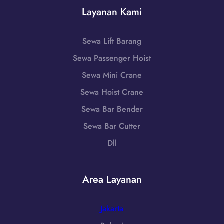
5
n
W
Layanan Kami
1
g
A
-
,
0
7
J
Sewa Lift Barang
8
9
a
5
Sewa Passenger Hoist
8
w
1
6
a
Sewa Mini Crane
-
-
B
7
Sewa Hoist Crane
7
a
9
2
Sewa Bar Bender
r
8
5
a
Sewa Bar Cutter
6
5
t
-
Dll
|
7
W
2
A
5
Area Layanan
0
5
8
5
Jakarta
1