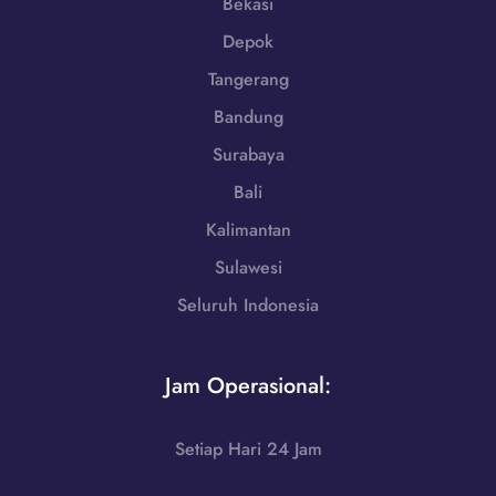
Bekasi
-
Depok
7
9
Tangerang
8
Bandung
6
-
Surabaya
7
Bali
2
5
Kalimantan
5
Sulawesi
Seluruh Indonesia
Jam Operasional:
Setiap Hari 24 Jam