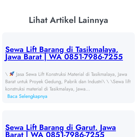
Lihat Artikel Lainnya
Sewa Lift Barang di Tasikmalaya,
Jawa Barat | WA 0851-7986-7255
\
Jasa Sewa Lift Konstruksi Material di Tasikmalaya, Jawa
Barat untuk Proyek Gedung, Pabrik dan Industri\ \ \Sewa lift
konstruksi material di Tasikmalaya, Jawa…
:
Baca Selengkapnya
S
e
w
a
Sewa Lift Barang di Garut, Jawa
L
Barat | WA 0851-7986-7255