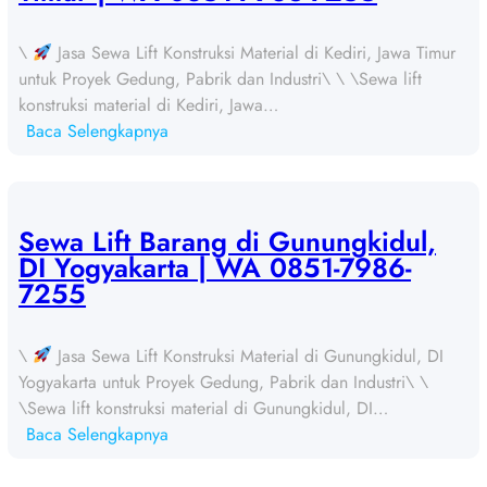
i
f
\
Jasa Sewa Lift Konstruksi Material di Kediri, Jawa Timur
t
untuk Proyek Gedung, Pabrik dan Industri\ \ \Sewa lift
B
konstruksi material di Kediri, Jawa…
a
:
Baca Selengkapnya
r
S
a
e
n
w
g
a
Sewa Lift Barang di Gunungkidul,
d
L
DI Yogyakarta | WA 0851-7986-
i
i
7255
B
f
l
t
i
\
Jasa Sewa Lift Konstruksi Material di Gunungkidul, DI
B
t
Yogyakarta untuk Proyek Gedung, Pabrik dan Industri\ \
a
a
\Sewa lift konstruksi material di Gunungkidul, DI…
r
r
:
Baca Selengkapnya
a
,
S
n
J
e