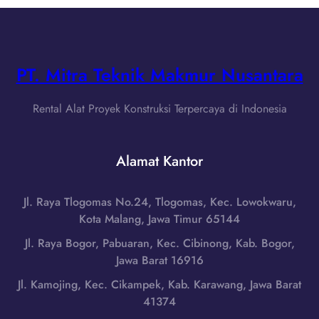
g
a
w
d
w
a
i
a
L
K
T
i
PT. Mitra Teknik Makmur Nusantara
e
i
f
d
m
t
i
Rental Alat Proyek Konstruksi Terpercaya di Indonesia
u
B
r
r
a
i
|
r
Alamat Kantor
,
W
a
J
A
n
a
0
Jl. Raya Tlogomas No.24, Tlogomas, Kec. Lowokwaru,
g
w
8
Kota Malang, Jawa Timur 65144
d
a
5
i
Jl. Raya Bogor, Pabuaran, Kec. Cibinong, Kab. Bogor,
T
1
G
Jawa Barat 16916
i
-
u
m
Jl. Kamojing, Kec. Cikampek, Kab. Karawang, Jawa Barat
7
n
u
41374
9
u
r