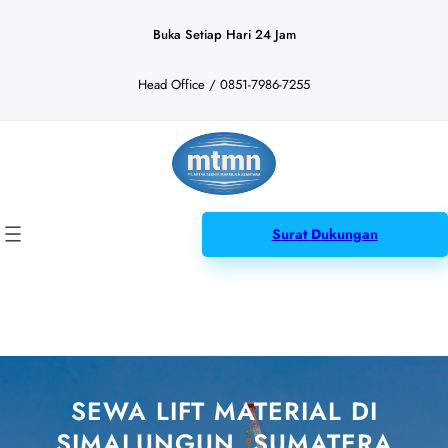
Lewati
ke
Buka Setiap Hari 24 Jam
konten
Head Office / 0851-7986-7255
Surat Dukungan
SEWA LIFT MATERIAL DI
SIMALUNGUN, SUMATERA