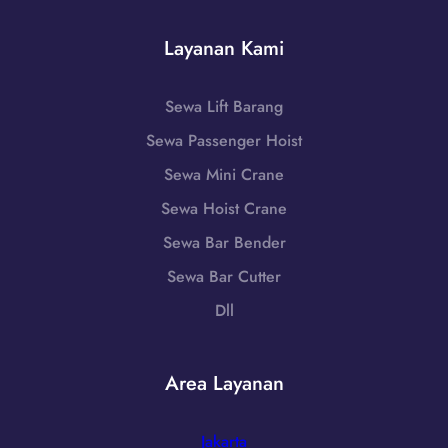
8
n
|
6
g
W
Layanan Kami
-
k
A
7
i
0
2
d
Sewa Lift Barang
8
5
u
5
Sewa Passenger Hoist
5
l
1
,
Sewa Mini Crane
-
D
7
Sewa Hoist Crane
I
9
Sewa Bar Bender
Y
8
o
Sewa Bar Cutter
6
g
-
Dll
y
7
a
2
k
5
Area Layanan
a
5
r
t
Jakarta