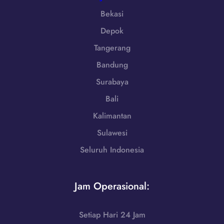
a
Bekasi
|
Depok
W
A
Tangerang
0
Bandung
8
5
Surabaya
1
Bali
-
7
Kalimantan
9
Sulawesi
8
Seluruh Indonesia
6
-
7
Jam Operasional:
2
5
5
Setiap Hari 24 Jam