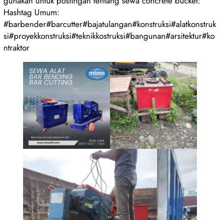
gunakan untuk postingan tentang sewa concrete bucket:
Hashtag Umum:
#barbender#barcutter#bajatulangan#konstruksi#alatkonstruk
si#proyekkonstruksi#teknikkostruksi#bangunan#arsitektur#ko
ntraktor