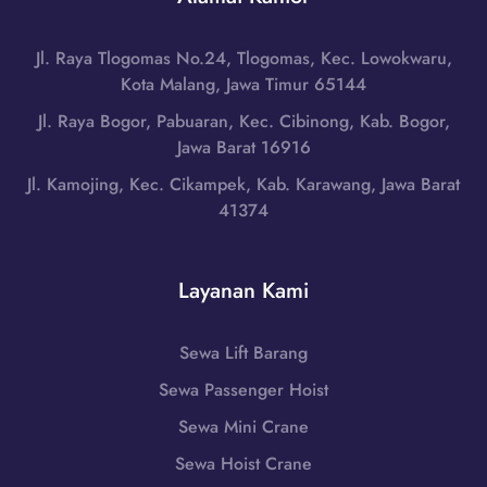
t
e
s
a
r
u
r
Jl. Raya Tlogomas No.24, Tlogomas, Kec. Lowokwaru,
d
n
a
Kota Malang, Jawa Timur 65144
i
d
H
N
Jl. Raya Bogor, Pabuaran, Kec. Cibinong, Kab. Bogor,
u
u
i
Jawa Barat 16916
t
b
a
a
Jl. Kamojing, Kec. Cikampek, Kab. Karawang, Jawa Barat
u
s
n
41374
n
S
,
g
e
S
i
l
u
Layanan Kami
0
a
m
8
t
a
5
a
Sewa Lift Barang
t
1
n
e
Sewa Passenger Hoist
-
,
r
7
S
Sewa Mini Crane
a
9
u
U
Sewa Hoist Crane
8
m