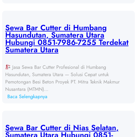
S
e
w
a
Sewa Bar Cutter di Humbang
B
Hasundutan, Sumatera Utara
a
Hubungi 0851-7986-7255 Terdekat
r
Sumatera Utara
C
u
Jasa Sewa Bar Cutter Profesional di Humbang
t
Hasundutan, Sumatera Utara — Solusi Cepat untuk
t
Pemotongan Besi Beton Proyek PT. Mitra Teknik Makmur
e
Nusantara (MTMN)…
r
:
Baca Selengkapnya
d
S
i
e
P
w
a
a
Sewa Bar Cutter di Nias Selatan,
k
B
Sumatera Utara Hubungi 0851-
p