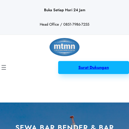
Lewati
ke
Buka Setiap Hari 24 Jam
konten
Head Office / 0851-7986-7255
Surat Dukungan
SEWA BAR BENDER & BAR