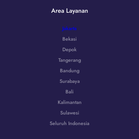
-
0
7
Area Layanan
8
2
5
5
1
Jakarta
5
-
Bekasi
7
Depok
9
8
Tangerang
6
Bandung
-
7
Surabaya
2
Bali
5
5
Kalimantan
Sulawesi
Seluruh Indonesia