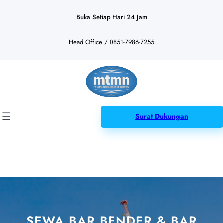
Lewati
ke
Buka Setiap Hari 24 Jam
konten
Head Office / 0851-7986-7255
Surat Dukungan
SEWA BAR BENDER & BAR