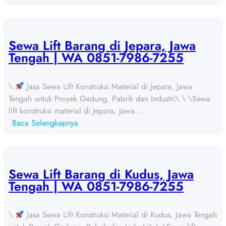
S
e
w
a
Sewa Lift Barang di Jepara, Jawa
L
Tengah | WA 0851-7986-7255
i
f
\
Jasa Sewa Lift Konstruksi Material di Jepara, Jawa
t
Tengah untuk Proyek Gedung, Pabrik dan Industri\ \ \Sewa
B
lift konstruksi material di Jepara, Jawa…
a
:
Baca Selengkapnya
r
S
a
e
n
w
g
a
Sewa Lift Barang di Kudus, Jawa
d
L
Tengah | WA 0851-7986-7255
i
i
D
f
e
\
Jasa Sewa Lift Konstruksi Material di Kudus, Jawa Tengah
t
m