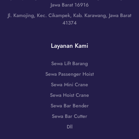
5
K
Jawa Barat 16916
T
1
u
e
Jl. Kamojing, Kec. Cikampek, Kab. Karawang, Jawa Barat
-
d
n
41374
7
u
g
9
s
a
8
,
h
Layanan Kami
6
J
|
-
a
W
7
w
Sewa Lift Barang
A
2
a
0
Sewa Passenger Hoist
5
T
8
5
e
Sewa Mini Crane
5
n
1
Sewa Hoist Crane
g
-
Sewa Bar Bender
a
7
h
Sewa Bar Cutter
9
|
8
Dll
W
6
A