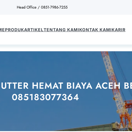
Head Office / 0851-7986-7255
ME
PRODUK
ARTIKEL
TENTANG KAMI
KONTAK KAMI
KARIR
UTTER HEMAT BIAYA ACEH BE
085183077364