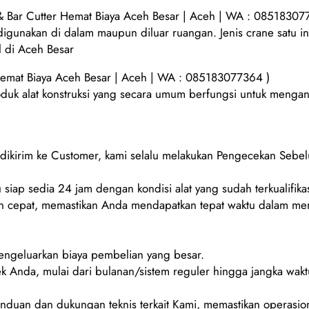
Bar Cutter Hemat Biaya Aceh Besar | Aceh | WA : 08518307
 digunakan di dalam maupun diluar ruangan. Jenis crane satu 
l di Aceh Besar
emat Biaya Aceh Besar | Aceh | WA : 085183077364 )
oduk alat konstruksi yang secara umum berfungsi untuk mengang
m dikirim ke Customer, kami selalu melakukan Pengecekan Sebe
 siap sedia 24 jam dengan kondisi alat yang sudah terkualifikas
 cepat, memastikan Anda mendapatkan tepat waktu dalam men
mengeluarkan biaya pembelian yang besar.
ek Anda, mulai dari bulanan/sistem reguler hingga jangka wakt
duan dan dukungan teknis terkait Kami, memastikan operasion