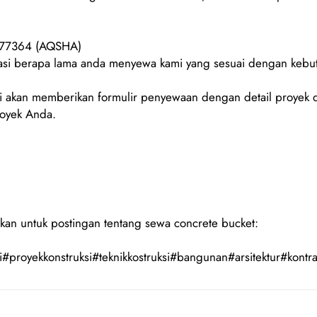
077364 (AQSHA)
urasi berapa lama anda menyewa kami yang sesuai dengan keb
 akan memberikan formulir penyewaan dengan detail proyek d
royek Anda.
kan untuk postingan tentang sewa concrete bucket:
#proyekkonstruksi#teknikkostruksi#bangunan#arsitektur#kontra