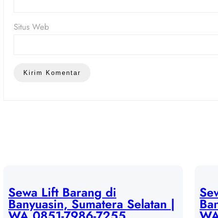
Situs Web
Sewa Lift Barang di
Sew
Banyuasin, Sumatera Selatan |
Ban
WA 0851-7986-7255
WA