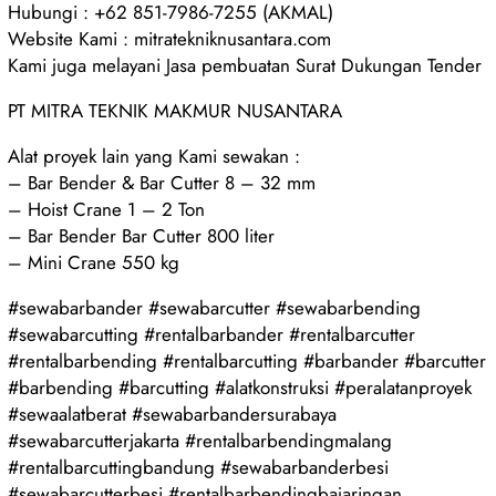
Hubungi : +62 851-7986-7255 (AKMAL)
Website Kami : mitratekniknusantara.com
Kami juga melayani Jasa pembuatan Surat Dukungan Tender
PT MITRA TEKNIK MAKMUR NUSANTARA
Alat proyek lain yang Kami sewakan :
– Bar Bender & Bar Cutter 8 – 32 mm
– Hoist Crane 1 – 2 Ton
– Bar Bender Bar Cutter 800 liter
– Mini Crane 550 kg
#sewabarbander #sewabarcutter #sewabarbending
#sewabarcutting #rentalbarbander #rentalbarcutter
#rentalbarbending #rentalbarcutting #barbander #barcutter
#barbending #barcutting #alatkonstruksi #peralatanproyek
#sewaalatberat #sewabarbandersurabaya
#sewabarcutterjakarta #rentalbarbendingmalang
#rentalbarcuttingbandung #sewabarbanderbesi
#sewabarcutterbesi #rentalbarbendingbajaringan