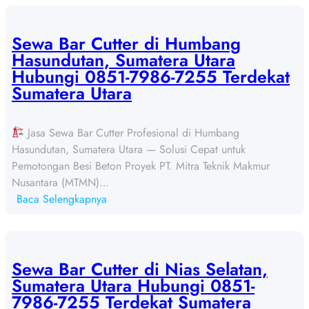
e
w
a
Sewa Bar Cutter di Humbang
B
Hasundutan, Sumatera Utara
a
Hubungi 0851-7986-7255 Terdekat
r
Sumatera Utara
C
u
Jasa Sewa Bar Cutter Profesional di Humbang
t
Hasundutan, Sumatera Utara — Solusi Cepat untuk
t
Pemotongan Besi Beton Proyek PT. Mitra Teknik Makmur
e
Nusantara (MTMN)…
r
:
Baca Selengkapnya
d
S
i
e
P
w
a
a
Sewa Bar Cutter di Nias Selatan,
k
B
Sumatera Utara Hubungi 0851-
p
a
7986-7255 Terdekat Sumatera
a