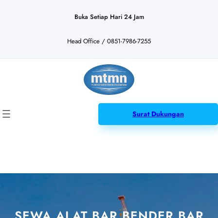
Lewati
ke
Buka Setiap Hari 24 Jam
konten
Head Office / 0851-7986-7255
Surat Dukungan
SEWA ALAT BAR BENDER BAR