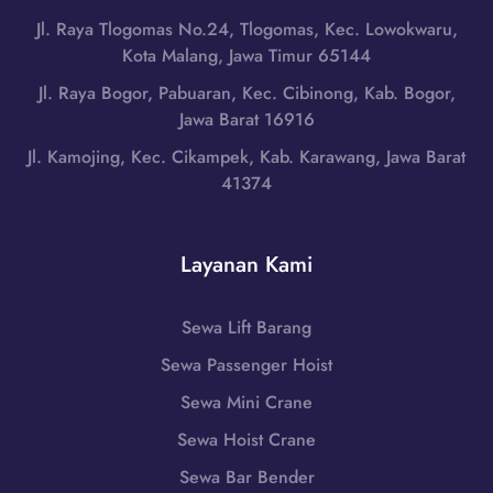
a
r
u
r
Jl. Raya Tlogomas No.24, Tlogomas, Kec. Lowokwaru,
d
n
a
Kota Malang, Jawa Timur 65144
i
d
H
N
Jl. Raya Bogor, Pabuaran, Kec. Cibinong, Kab. Bogor,
u
u
i
Jawa Barat 16916
t
b
a
a
Jl. Kamojing, Kec. Cikampek, Kab. Karawang, Jawa Barat
u
s
n
41374
n
S
,
g
e
S
i
l
u
Layanan Kami
0
a
m
8
t
a
5
a
Sewa Lift Barang
t
1
n
e
Sewa Passenger Hoist
-
,
r
7
S
Sewa Mini Crane
a
9
u
U
Sewa Hoist Crane
8
m
t
6
Sewa Bar Bender
a
a