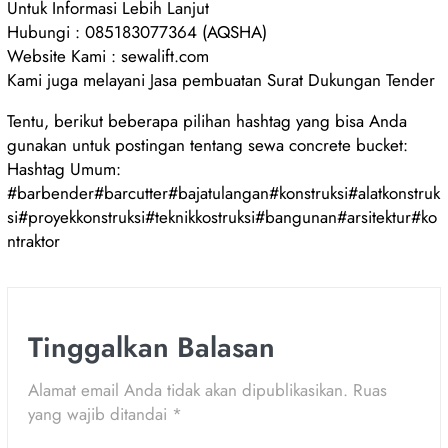
Untuk Informasi Lebih Lanjut
Hubungi : 085183077364 (AQSHA)
Website Kami : sewalift.com
Kami juga melayani Jasa pembuatan Surat Dukungan Tender
Tentu, berikut beberapa pilihan hashtag yang bisa Anda
gunakan untuk postingan tentang sewa concrete bucket:
Hashtag Umum:
#barbender#barcutter#bajatulangan#konstruksi#alatkonstruk
si#proyekkonstruksi#teknikkostruksi#bangunan#arsitektur#ko
ntraktor
Tinggalkan Balasan
Alamat email Anda tidak akan dipublikasikan.
Ruas
yang wajib ditandai
*