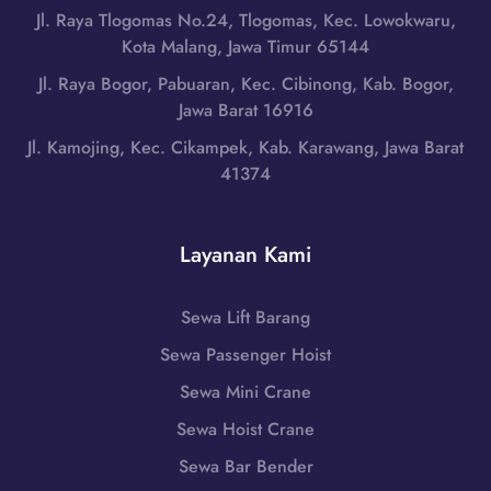
m
B
Jl. Raya Tlogomas No.24, Tlogomas, Kec. Lowokwaru,
g
u
a
Kota Malang, Jawa Timur 65144
d
r
r
i
Jl. Raya Bogor, Pabuaran, Kec. Cibinong, Kab. Bogor,
,
a
L
Jawa Barat 16916
N
t
o
u
Jl. Kamojing, Kec. Cikampek, Kab. Karawang, Jawa Barat
|
m
s
41374
W
b
a
A
o
T
0
k
e
Layanan Kami
8
T
n
5
e
g
1
n
Sewa Lift Barang
g
-
g
a
Sewa Passenger Hoist
7
a
r
9
h
Sewa Mini Crane
a
8
,
B
Sewa Hoist Crane
6
N
a
-
Sewa Bar Bender
u
r