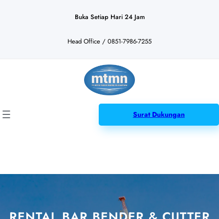
Lewati
ke
Buka Setiap Hari 24 Jam
konten
Head Office / 0851-7986-7255
Surat Dukungan
RENTAL BAR BENDER & CUTTER