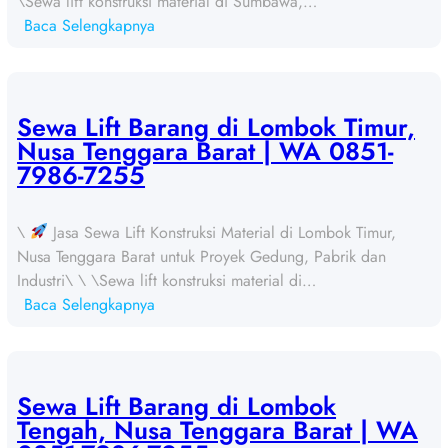
\Sewa lift konstruksi material di Sumbawa,…
:
Baca Selengkapnya
S
e
w
a
Sewa Lift Barang di Lombok Timur,
L
Nusa Tenggara Barat | WA 0851-
i
7986-7255
f
t
\
Jasa Sewa Lift Konstruksi Material di Lombok Timur,
B
Nusa Tenggara Barat untuk Proyek Gedung, Pabrik dan
a
Industri\ \ \Sewa lift konstruksi material di…
r
:
Baca Selengkapnya
a
S
n
e
g
w
d
a
Sewa Lift Barang di Lombok
i
L
Tengah, Nusa Tenggara Barat | WA
S
i