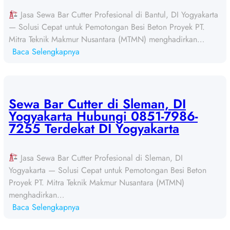
Jasa Sewa Bar Cutter Profesional di Bantul, DI Yogyakarta
— Solusi Cepat untuk Pemotongan Besi Beton Proyek PT.
Mitra Teknik Makmur Nusantara (MTMN) menghadirkan…
:
Baca Selengkapnya
S
e
w
a
Sewa Bar Cutter di Sleman, DI
B
Yogyakarta Hubungi 0851-7986-
a
7255 Terdekat DI Yogyakarta
r
C
Jasa Sewa Bar Cutter Profesional di Sleman, DI
u
Yogyakarta — Solusi Cepat untuk Pemotongan Besi Beton
t
Proyek PT. Mitra Teknik Makmur Nusantara (MTMN)
t
menghadirkan…
e
:
Baca Selengkapnya
r
S
d