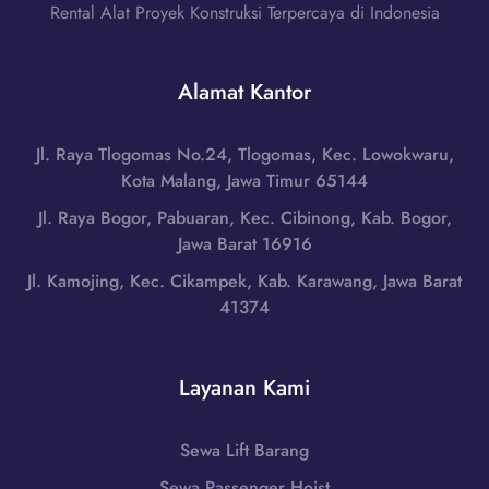
C
n
Rental Alat Proyek Konstruksi Terpercaya di Indonesia
a
u
,
H
t
D
u
t
Alamat Kantor
I
b
e
Y
u
r
o
n
Jl. Raya Tlogomas No.24, Tlogomas, Kec. Lowokwaru,
d
g
g
Kota Malang, Jawa Timur 65144
i
y
i
Y
Jl. Raya Bogor, Pabuaran, Kec. Cibinong, Kab. Bogor,
a
0
o
Jawa Barat 16916
k
8
g
a
Jl. Kamojing, Kec. Cikampek, Kab. Karawang, Jawa Barat
5
y
r
41374
1
a
t
-
k
a
7
a
H
Layanan Kami
9
r
u
8
t
b
6
a
Sewa Lift Barang
u
-
,
n
Sewa Passenger Hoist