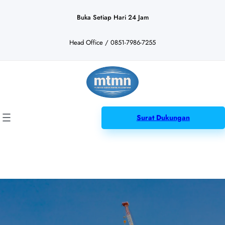
Lewati
ke
Buka Setiap Hari 24 Jam
konten
Head Office / 0851-7986-7255
Surat Dukungan