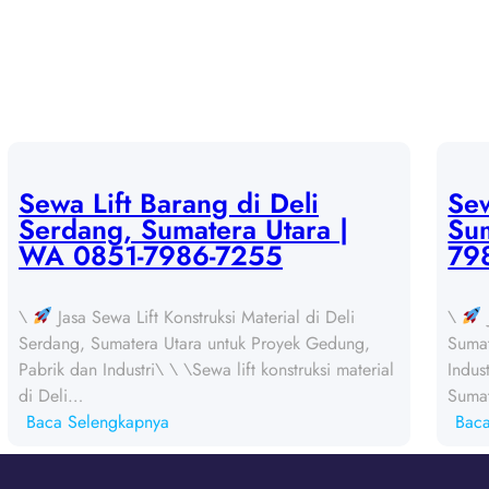
Sewa Lift Barang di Deli
Sew
Serdang, Sumatera Utara |
Sum
WA 0851-7986-7255
79
\
Jasa Sewa Lift Konstruksi Material di Deli
\
Serdang, Sumatera Utara untuk Proyek Gedung,
Sumat
Pabrik dan Industri\ \ \Sewa lift konstruksi material
Indus
di Deli…
Suma
:
Baca Selengkapnya
Bac
S
e