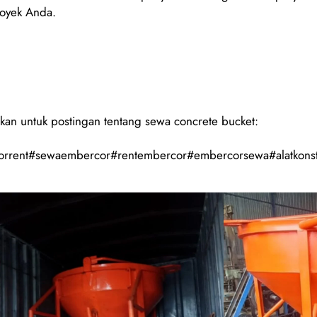
royek Anda.
kan untuk postingan tentang sewa concrete bucket:
forrent#sewaembercor#rentembercor#embercorsewa#alatkonstr