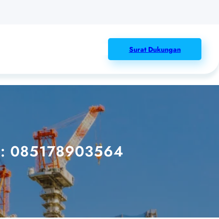
Surat Dukungan
 : 085178903564