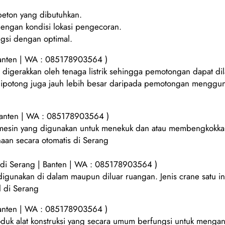
 beton yang dibutuhkan.
dengan kondisi lokasi pengecoran.
ngsi dengan optimal.
Banten | WA : 085178903564 )
igerakkan oleh tenaga listrik sehingga pemotongan dapat dil
t dipotong juga jauh lebih besar daripada pemotongan menggu
Banten | WA : 085178903564 )
 mesin yang digunakan untuk menekuk dan atau membengkokkan 
aan secara otomatis di Serang
di Serang | Banten | WA : 085178903564 )
 digunakan di dalam maupun diluar ruangan. Jenis crane satu 
l di Serang
Banten | WA : 085178903564 )
oduk alat konstruksi yang secara umum berfungsi untuk mengang