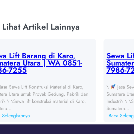
Lihat Artikel Lainnya
a Lift Barang di Karo,
Sewa Lif
atera Utara | WA 0851-
Sumater
86-7255
7986-7
Jasa Sewa Lift Konstruksi Material di Karo,
\
Jasa Sewa
era Utara untuk Proyek Gedung, Pabrik dan
Sumatera Uta
tri\ \ \Sewa lift konstruksi material di Karo,
Industri\ \ \S
tera…
Sumatera…
:
a Selengkapnya
Baca Seleng
S
e