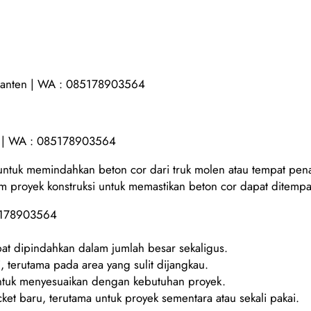
| Banten | WA : 085178903564
en | WA : 085178903564
 untuk memindahkan beton cor dari truk molen atau tempat pe
am proyek konstruksi untuk memastikan beton cor dapat ditempa
85178903564
at dipindahkan dalam jumlah besar sekaligus.
 terutama pada area yang sulit dijangkau.
 untuk menyesuaikan dengan kebutuhan proyek.
t baru, terutama untuk proyek sementara atau sekali pakai.