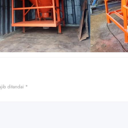
jib ditandai
*