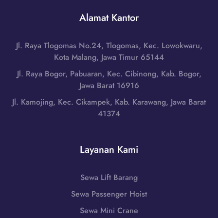
a
d
s
r
Alamat Kantor
a
a
a
o
T
n
,
e
Jl. Raya Tlogomas No.24, Tlogomas, Kec. Lowokwaru,
g
N
n
Kota Malang, Jawa Timur 65144
d
u
g
i
Jl. Raya Bogor, Pabuaran, Kec. Cibinong, Kab. Bogor,
s
g
M
Jawa Barat 16916
a
a
a
T
Jl. Kamojing, Kec. Cikampek, Kab. Karawang, Jawa Barat
r
n
e
41374
a
g
n
T
g
g
i
a
g
Layanan Kami
m
r
a
u
a
r
r
i
Sewa Lift Barang
a
|
,
T
Sewa Passenger Hoist
W
N
i
A
u
Sewa Mini Crane
m