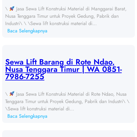
\
Jasa Sewa Lift Konstruksi Material di Manggarai Barat,
Nusa Tenggara Timur untuk Proyek Gedung, Pabrik dan
Industri\ \ \Sewa lift konstruksi material di…
:
Baca Selengkapnya
S
e
w
a
Sewa Lift Barang di Rote Ndao,
L
Nusa Tenggara Timur | WA 0851-
i
7986-7255
f
t
\
Jasa Sewa Lift Konstruksi Material di Rote Ndao, Nusa
B
Tenggara Timur untuk Proyek Gedung, Pabrik dan Industri\ \
a
\Sewa lift konstruksi material di…
r
:
Baca Selengkapnya
a
S
n
e
g