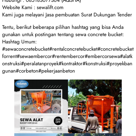
Website Kami : sewalift.com
Kami juga melayani Jasa pembuatan Surat Dukungan Tender
Tentu, berikut beberapa pilihan hashtag yang bisa Anda
gunakan untuk postingan tentang sewa concrete bucket:
Hashtag Umum:
#sewaconcretebucket#rentalconcretebucket#concretebucket
forrent#sewaembercor#rentembercor#embercorsewa#alatk
onstruksi#peralatanproyek#kontraktor#konstruksi#proyekban
gunan#corbeton#pekerjaanbeton