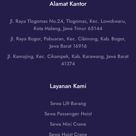
r
Alamat Kantor
s
a
a
,
t
n
J
|
Jl. Raya Tlogomas No.24, Tlogomas, Kec. Lowokwaru,
g
a
W
Kota Malang, Jawa Timur 65144
d
w
A
i
Jl. Raya Bogor, Pabuaran, Kec. Cibinong, Kab. Bogor,
a
0
T
Jawa Barat 16916
B
8
a
a
Jl. Kamojing, Kec. Cikampek, Kab. Karawang, Jawa Barat
5
s
r
41374
1
i
a
-
k
t
7
m
|
Layanan Kami
9
a
W
8
l
A
6
a
Sewa Lift Barang
0
-
y
8
Sewa Passenger Hoist
7
a
5
2
,
Sewa Mini Crane
1
5
J
-
Sewa Hoist Crane