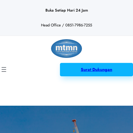
Lewati
ke
Buka Setiap Hari 24 Jam
konten
Head Office / 0851-7986-7255
Surat Dukungan