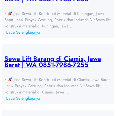
\
Jasa Sewa Lift Konstruksi Material di Kuningan, Jawa
Barat untuk Proyek Gedung, Pabrik dan Industri\ \ \Sewa lift
konstruksi material di Kuningan, Jawa…
:
Baca Selengkapnya
S
e
w
a
Sewa Lift Barang di Ciamis, Jawa
L
Barat | WA 0851-7986-7255
i
f
\
Jasa Sewa Lift Konstruksi Material di Ciamis, Jawa Barat
t
untuk Proyek Gedung, Pabrik dan Industri\ \ \Sewa lift
B
konstruksi material di Ciamis, Jawa…
a
:
Baca Selengkapnya
r
S
a
e
n