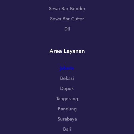
5
a
7
Sewa Bar Bender
w
9
a
Sewa Bar Cutter
8
B
6
Dll
a
-
r
7
a
2
Area Layanan
t
5
|
5
W
Jakarta
A
Bekasi
0
Depok
8
5
Tangerang
1
Bandung
-
7
Surabaya
9
Bali
8