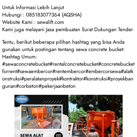
Untuk Informasi Lebih Lanjut
Hubungi : 085183077364 (AQSHA)
Website Kami : sewalift.com
Kami juga melayani Jasa pembuatan Surat Dukungan Tender
Tentu, berikut beberapa pilihan hashtag yang bisa Anda
gunakan untuk postingan tentang sewa concrete bucket:
Hashtag Umum:
#sewaconcretebucket#rentalconcretebucket#concretebucket
forrent#sewaembercor#rentembercor#embercorsewa#alatk
onstruksi#peralatanproyek#kontraktor#konstruksi#proyekban
gunan#corbeton#pekerjaanbeton