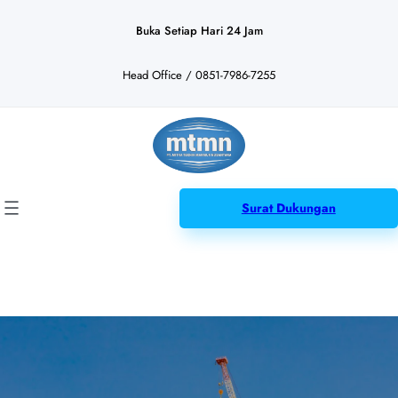
Lewati
ke
Buka Setiap Hari 24 Jam
konten
Head Office / 0851-7986-7255
Surat Dukungan