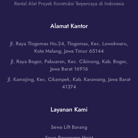
C
a
Rental Alat Proyek Konstruksi Terpercaya di Indonesia
t
u
k
a
t
a
H
t
Alamat Kantor
r
u
e
t
b
r
a
u
Jl. Raya Tlogomas No.24, Tlogomas, Kec. Lowokwaru,
d
,
n
Kota Malang, Jawa Timur 65144
i
D
g
B
Jl. Raya Bogor, Pabuaran, Kec. Cibinong, Kab. Bogor,
I
i
r
Jawa Barat 16916
Y
0
e
o
Jl. Kamojing, Kec. Cikampek, Kab. Karawang, Jawa Barat
8
b
g
41374
5
e
y
1
s
a
-
,
k
Layanan Kami
7
J
a
9
a
r
8
w
Sewa Lift Barang
t
6
a
a
Sewa Passenger Hoist