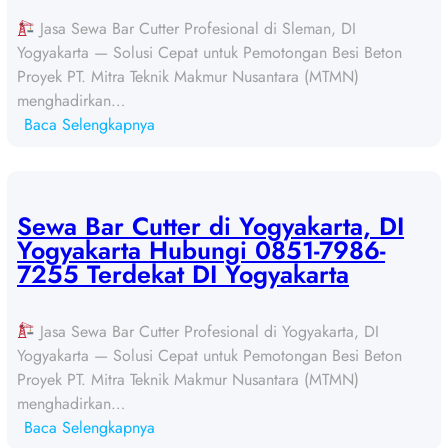
Jasa Sewa Bar Cutter Profesional di Sleman, DI
Yogyakarta — Solusi Cepat untuk Pemotongan Besi Beton
Proyek PT. Mitra Teknik Makmur Nusantara (MTMN)
menghadirkan…
:
Baca Selengkapnya
S
e
w
a
Sewa Bar Cutter di Yogyakarta, DI
B
Yogyakarta Hubungi 0851-7986-
a
7255 Terdekat DI Yogyakarta
r
C
Jasa Sewa Bar Cutter Profesional di Yogyakarta, DI
u
Yogyakarta — Solusi Cepat untuk Pemotongan Besi Beton
t
Proyek PT. Mitra Teknik Makmur Nusantara (MTMN)
t
menghadirkan…
e
:
Baca Selengkapnya
r