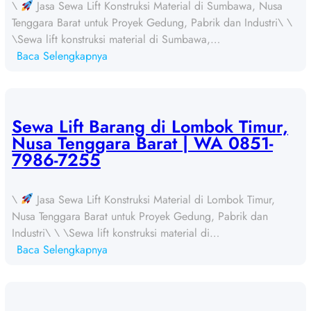
\
Jasa Sewa Lift Konstruksi Material di Sumbawa, Nusa
Tenggara Barat untuk Proyek Gedung, Pabrik dan Industri\ \
\Sewa lift konstruksi material di Sumbawa,…
:
Baca Selengkapnya
S
e
w
a
Sewa Lift Barang di Lombok Timur,
L
Nusa Tenggara Barat | WA 0851-
i
7986-7255
f
t
\
Jasa Sewa Lift Konstruksi Material di Lombok Timur,
B
Nusa Tenggara Barat untuk Proyek Gedung, Pabrik dan
a
Industri\ \ \Sewa lift konstruksi material di…
r
:
Baca Selengkapnya
a
S
n
e
g
w
d