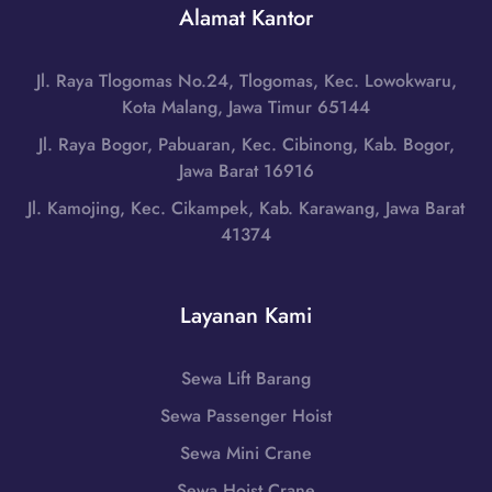
r
Alamat Kantor
T
r
a
i
a
n
m
B
Jl. Raya Tlogomas No.24, Tlogomas, Kec. Lowokwaru,
g
u
a
Kota Malang, Jawa Timur 65144
d
r
r
i
Jl. Raya Bogor, Pabuaran, Kec. Cibinong, Kab. Bogor,
,
a
L
Jawa Barat 16916
N
t
o
u
Jl. Kamojing, Kec. Cikampek, Kab. Karawang, Jawa Barat
|
m
s
41374
W
b
a
A
o
T
0
k
e
Layanan Kami
8
T
n
5
e
g
1
n
Sewa Lift Barang
g
-
g
a
Sewa Passenger Hoist
7
a
r
9
h
Sewa Mini Crane
a
8
,
B
Sewa Hoist Crane