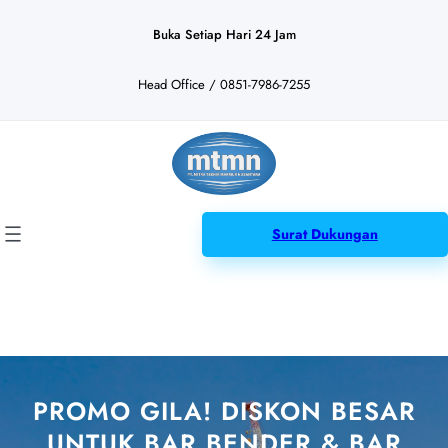
Lewati
ke
Buka Setiap Hari 24 Jam
konten
Head Office / 0851-7986-7255
Surat Dukungan
PROMO GILA! DISKON BESAR
UNTUK BAR BENDER & BAR