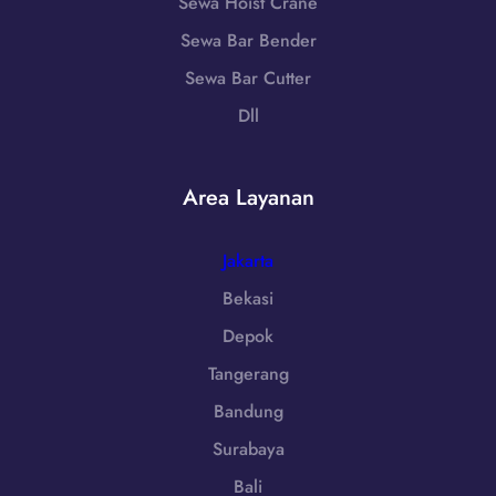
5
Sewa Hoist Crane
5
o
1
Sewa Bar Bender
)
-
,
Sewa Bar Cutter
7
J
9
Dll
a
8
w
6
a
-
Area Layanan
T
7
e
2
n
Jakarta
5
g
5
Bekasi
a
Depok
h
|
Tangerang
W
Bandung
A
0
Surabaya
8
Bali