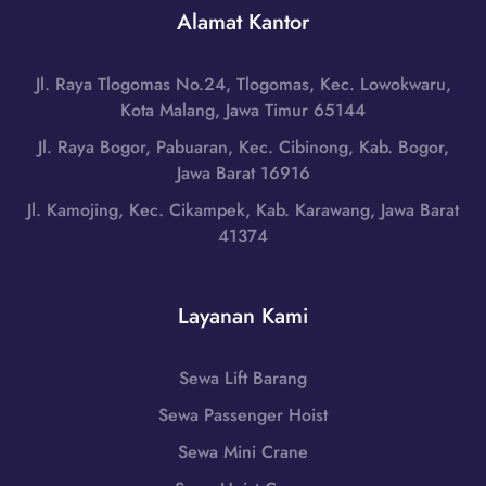
g
r
Alamat Kantor
g
a
a
a
h
n
,
|
Jl. Raya Tlogomas No.24, Tlogomas, Kec. Lowokwaru,
g
J
W
Kota Malang, Jawa Timur 65144
d
a
A
i
Jl. Raya Bogor, Pabuaran, Kec. Cibinong, Kab. Bogor,
w
0
S
Jawa Barat 16916
a
8
u
T
Jl. Kamojing, Kec. Cikampek, Kab. Karawang, Jawa Barat
5
r
e
41374
1
a
n
-
k
g
7
a
a
Layanan Kami
9
r
h
8
t
|
6
a
Sewa Lift Barang
W
-
(
A
Sewa Passenger Hoist
7
S
0
2
o
Sewa Mini Crane
8
5
l