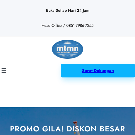
Lewati
ke
Buka Setiap Hari 24 Jam
konten
Head Office / 0851-7986-7255
Surat Dukungan
PROMO GILA! DISKON BESAR