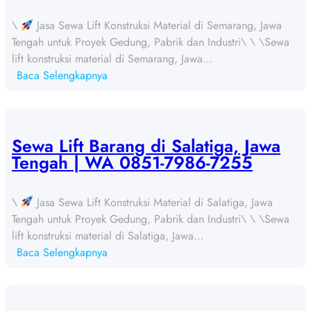
\
Jasa Sewa Lift Konstruksi Material di Semarang, Jawa
Tengah untuk Proyek Gedung, Pabrik dan Industri\ \ \Sewa
lift konstruksi material di Semarang, Jawa…
:
Baca Selengkapnya
S
e
w
a
Sewa Lift Barang di Salatiga, Jawa
L
Tengah | WA 0851-7986-7255
i
f
\
Jasa Sewa Lift Konstruksi Material di Salatiga, Jawa
t
Tengah untuk Proyek Gedung, Pabrik dan Industri\ \ \Sewa
B
lift konstruksi material di Salatiga, Jawa…
a
:
Baca Selengkapnya
r
S
a
e
n
w
g