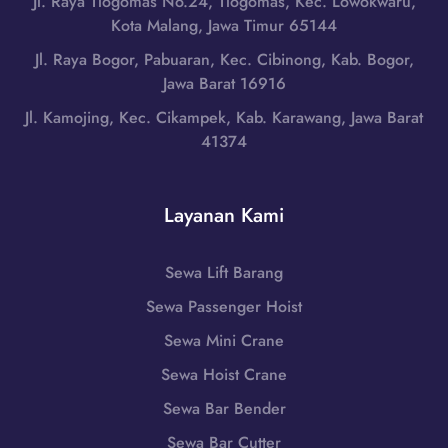
Jl. Raya Tlogomas No.24, Tlogomas, Kec. Lowokwaru,
g
a
W
Kota Malang, Jawa Timur 65144
d
(
A
i
Jl. Raya Bogor, Pabuaran, Kec. Cibinong, Kab. Bogor,
S
0
M
Jawa Barat 16916
o
8
a
l
Jl. Kamojing, Kec. Cikampek, Kab. Karawang, Jawa Barat
5
g
o
41374
1
e
)
-
l
,
7
a
J
Layanan Kami
9
n
a
8
g
w
6
,
Sewa Lift Barang
a
-
J
T
Sewa Passenger Hoist
7
a
e
2
w
Sewa Mini Crane
n
5
a
g
Sewa Hoist Crane
5
T
a
Sewa Bar Bender
e
h
n
Sewa Bar Cutter
|