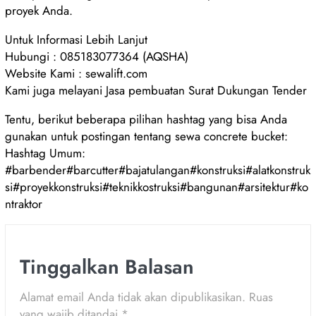
proyek Anda.
Untuk Informasi Lebih Lanjut
Hubungi : 085183077364 (AQSHA)
Website Kami : sewalift.com
Kami juga melayani Jasa pembuatan Surat Dukungan Tender
Tentu, berikut beberapa pilihan hashtag yang bisa Anda
gunakan untuk postingan tentang sewa concrete bucket:
Hashtag Umum:
#barbender#barcutter#bajatulangan#konstruksi#alatkonstruk
si#proyekkonstruksi#teknikkostruksi#bangunan#arsitektur#ko
ntraktor
Tinggalkan Balasan
Alamat email Anda tidak akan dipublikasikan.
Ruas
yang wajib ditandai
*