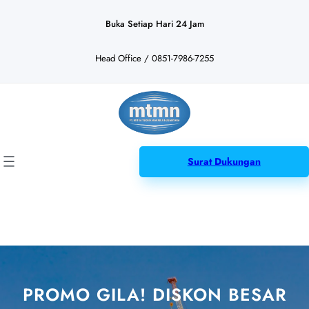
Lewati
ke
Buka Setiap Hari 24 Jam
konten
Head Office / 0851-7986-7255
Surat Dukungan
PROMO GILA! DISKON BESAR