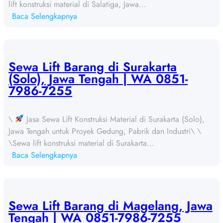
lift konstruksi material di Salatiga, Jawa…
:
Baca Selengkapnya
S
e
w
a
Sewa Lift Barang di Surakarta
L
(Solo), Jawa Tengah | WA 0851-
i
7986-7255
f
t
\
Jasa Sewa Lift Konstruksi Material di Surakarta (Solo),
B
Jawa Tengah untuk Proyek Gedung, Pabrik dan Industri\ \
a
\Sewa lift konstruksi material di Surakarta…
r
:
Baca Selengkapnya
a
S
n
e
g
w
d
a
Sewa Lift Barang di Magelang, Jawa
i
L
Tengah | WA 0851-7986-7255
S