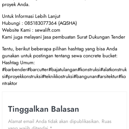
proyek Anda.
Untuk Informasi Lebih Lanjut
Hubungi : 085183077364 (AQSHA)
Website Kami : sewalift.com
Kami juga melayani Jasa pembuatan Surat Dukungan Tender
Tentu, berikut beberapa pilihan hashtag yang bisa Anda
gunakan untuk postingan tentang sewa concrete bucket:
Hashtag Umum:
#barbender#barcutter#bajatulangan#konstruksi#alatkonstruk
si#proyekkonstruksi#teknikkostruksi#bangunan#arsitektur#ko
ntraktor
Tinggalkan Balasan
Alamat email Anda tidak akan dipublikasikan.
Ruas
yang wajib ditandai
*