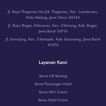
a
i
a
n
m
B
Jl. Raya Tlogomas No.24, Tlogomas, Kec. Lowokwaru,
g
u
a
Kota Malang, Jawa Timur 65144
d
r
r
i
Jl. Raya Bogor, Pabuaran, Kec. Cibinong, Kab. Bogor,
,
a
L
Jawa Barat 16916
N
t
o
u
Jl. Kamojing, Kec. Cikampek, Kab. Karawang, Jawa Barat
|
m
s
41374
W
b
a
A
o
T
0
k
e
Layanan Kami
8
T
n
5
e
g
1
n
Sewa Lift Barang
g
-
g
a
Sewa Passenger Hoist
7
a
r
9
h
Sewa Mini Crane
a
8
,
B
Sewa Hoist Crane
6
N
a