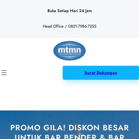
Lewati
ke
Buka Setiap Hari 24 Jam
konten
Head Office / 0851-7986-7255
Surat Dukungan
PROMO GILA! DISKON BESAR
UNTUK BAR BENDER & BAR