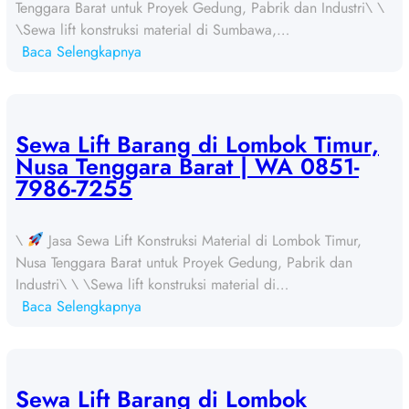
Tenggara Barat untuk Proyek Gedung, Pabrik dan Industri\ \
\Sewa lift konstruksi material di Sumbawa,…
:
Baca Selengkapnya
S
e
w
a
Sewa Lift Barang di Lombok Timur,
L
Nusa Tenggara Barat | WA 0851-
i
7986-7255
f
t
\
Jasa Sewa Lift Konstruksi Material di Lombok Timur,
B
Nusa Tenggara Barat untuk Proyek Gedung, Pabrik dan
a
Industri\ \ \Sewa lift konstruksi material di…
r
:
Baca Selengkapnya
a
S
n
e
g
w
d
a
Sewa Lift Barang di Lombok
i