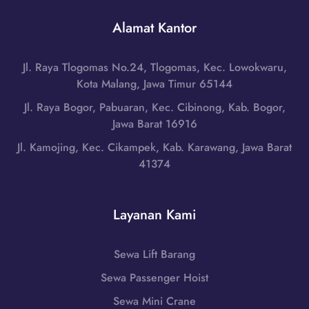
t
a
k
t
Alamat Kantor
P
a
e
u
r
r
s
t
Jl. Raya Tlogomas No.24, Tlogomas, Kec. Lowokwaru,
d
a
a
Kota Malang, Jawa Timur 65144
i
t
H
S
Jl. Raya Bogor, Pabuaran, Kec. Cibinong, Kab. Bogor,
,
u
e
Jawa Barat 16916
D
b
r
K
Jl. Kamojing, Kec. Cikampek, Kab. Karawang, Jawa Barat
u
a
I
41374
n
n
J
g
g
a
i
,
k
Layanan Kami
0
B
a
8
a
r
5
n
Sewa Lift Barang
t
1
t
a
Sewa Passenger Hoist
-
e
H
7
n
Sewa Mini Crane
u