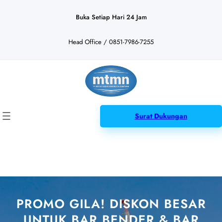
Lewati
ke
Buka Setiap Hari 24 Jam
konten
Head Office / 0851-7986-7255
Surat Dukungan
PROMO GILA! DISKON BESAR
UNTUK BAR BENDER & BAR