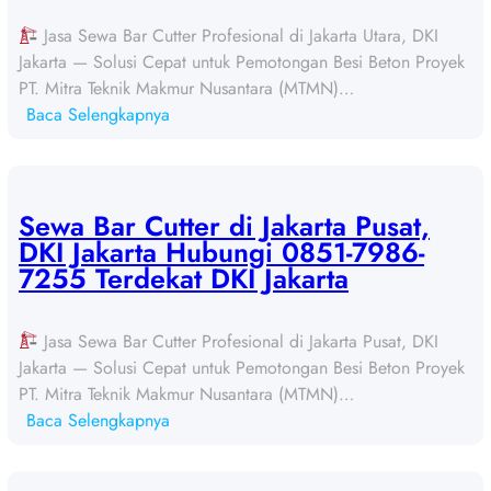
Jasa Sewa Bar Cutter Profesional di Jakarta Utara, DKI
Jakarta — Solusi Cepat untuk Pemotongan Besi Beton Proyek
PT. Mitra Teknik Makmur Nusantara (MTMN)…
:
Baca Selengkapnya
S
e
w
a
Sewa Bar Cutter di Jakarta Pusat,
B
DKI Jakarta Hubungi 0851-7986-
a
7255 Terdekat DKI Jakarta
r
C
Jasa Sewa Bar Cutter Profesional di Jakarta Pusat, DKI
u
Jakarta — Solusi Cepat untuk Pemotongan Besi Beton Proyek
t
PT. Mitra Teknik Makmur Nusantara (MTMN)…
t
:
Baca Selengkapnya
e
S
r
e
d