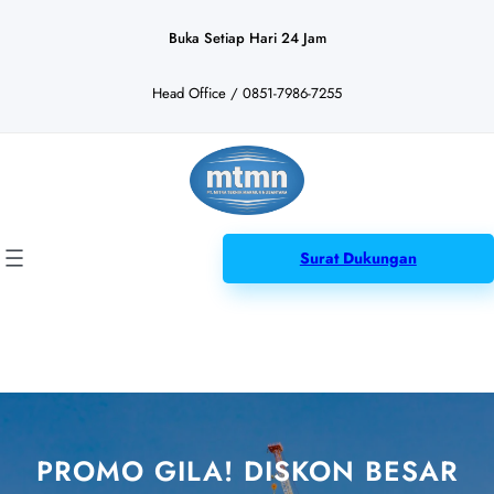
Lewati
ke
Buka Setiap Hari 24 Jam
konten
Head Office / 0851-7986-7255
Surat Dukungan
PROMO GILA! DISKON BESAR