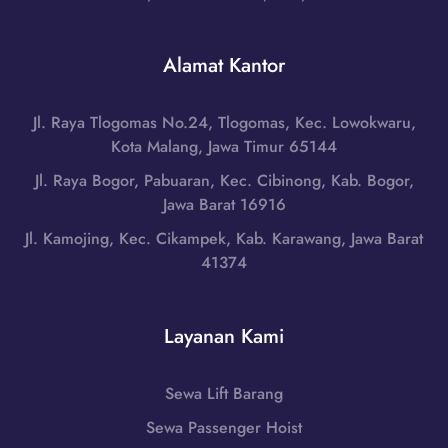
e
B
B
r
a
a
a
r
Alamat Kantor
n
S
a
y
e
n
u
l
Jl. Raya Tlogomas No.24, Tlogomas, Kec. Lowokwaru,
g
a
a
Kota Malang, Jawa Timur 65144
d
s
t
i
Jl. Raya Bogor, Pabuaran, Kec. Cibinong, Kab. Bogor,
i
a
M
Jawa Barat 16916
n
n
u
,
Jl. Kamojing, Kec. Cikampek, Kab. Karawang, Jawa Barat
|
s
S
41374
W
i
u
A
R
m
0
a
a
Layanan Kami
8
w
t
5
a
e
1
s
Sewa Lift Barang
r
-
,
a
Sewa Passenger Hoist
7
S
S