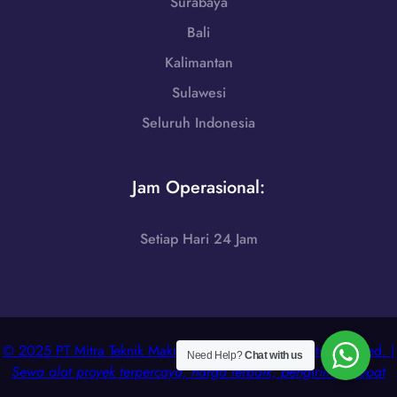
Surabaya
-
5
7
Bali
1
2
-
Kalimantan
5
7
5
Sulawesi
9
Seluruh Indonesia
8
6
-
Jam Operasional:
7
2
5
Setiap Hari 24 Jam
5
© 2025 PT Mitra Teknik Makmur Nusantara. All Rights Reserved. |
Need Help?
Chat with us
Sewa alat proyek terpercaya, harga terbaik, pengiriman cepat