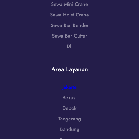
9
u
Sewa Mini Crane
e
8
m
l
Sewa Hoist Crane
6
a
a
-
Sewa Bar Bender
t
t
7
e
Sewa Bar Cutter
a
2
r
n
Dll
5
a
|
5
S
W
e
A
Area Layanan
l
0
a
8
t
Jakarta
5
a
1
Bekasi
n
-
Depok
|
7
W
Tangerang
9
A
8
Bandung
0
6
8