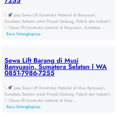
7255
\
Jasa Sewa Lift Konstruksi Material di Banyuasin,
Sumatera Selatan untuk Proyek Gedung, Pabrik dan Industri\
\ \Sewa lift konstruksi material di Banyuasin, Sumatera…
:
Baca Selengkapnya
S
e
w
a
Sewa Lift Barang di Musi
L
Banyuasin, Sumatera Selatan | WA
i
0851-7986-7255
f
t
\
Jasa Sewa Lift Konstruksi Material di Musi Banyuasin,
B
Sumatera Selatan untuk Proyek Gedung, Pabrik dan Industri\
a
\ \Sewa lift konstruksi material di Musi…
r
:
Baca Selengkapnya
a
S
n