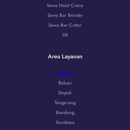
8
,
B
Sewa Hoist Crane
6
N
a
-
Sewa Bar Bender
u
r
7
s
Sewa Bar Cutter
a
2
a
t
Dll
5
T
|
5
e
W
n
A
Area Layanan
g
0
g
8
a
Jakarta
5
r
1
Bekasi
a
-
Depok
B
7
a
Tangerang
9
r
8
Bandung
a
6
t
Surabaya
-
|