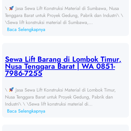
\
Jasa Sewa Lift Konstruksi Material di Sumbawa, Nusa
Tenggara Barat untuk Proyek Gedung, Pabrik dan Industri\ \
\Sewa lift konstruksi material di Sumbawa,…
:
Baca Selengkapnya
S
e
w
a
Sewa Lift Barang di Lombok Timur,
L
Nusa Tenggara Barat | WA 0851-
i
7986-7255
f
t
\
Jasa Sewa Lift Konstruksi Material di Lombok Timur,
B
Nusa Tenggara Barat untuk Proyek Gedung, Pabrik dan
a
Industri\ \ \Sewa lift konstruksi material di…
r
:
Baca Selengkapnya
a
S
n
e
g