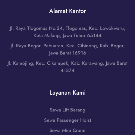
a
k
a
r
Alamat Kantor
T
r
a
i
a
n
m
B
Jl. Raya Tlogomas No.24, Tlogomas, Kec. Lowokwaru,
g
u
a
Kota Malang, Jawa Timur 65144
d
r
r
i
Jl. Raya Bogor, Pabuaran, Kec. Cibinong, Kab. Bogor,
,
a
L
Jawa Barat 16916
N
t
o
u
Jl. Kamojing, Kec. Cikampek, Kab. Karawang, Jawa Barat
|
m
s
41374
W
b
a
A
o
T
0
k
e
Layanan Kami
8
T
n
5
e
g
1
n
Sewa Lift Barang
g
-
g
a
Sewa Passenger Hoist
7
a
r
9
h
Sewa Mini Crane
a