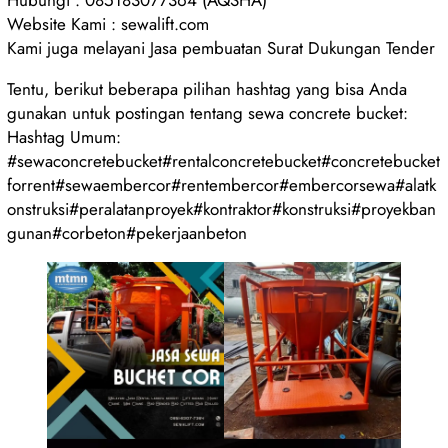
Website Kami : sewalift.com
Kami juga melayani Jasa pembuatan Surat Dukungan Tender
Tentu, berikut beberapa pilihan hashtag yang bisa Anda
gunakan untuk postingan tentang sewa concrete bucket:
Hashtag Umum:
#sewaconcretebucket#rentalconcretebucket#concretebucket
forrent#sewaembercor#rentembercor#embercorsewa#alatk
onstruksi#peralatanproyek#kontraktor#konstruksi#proyekban
gunan#corbeton#pekerjaanbeton