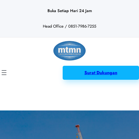
Lewati
ke
Buka Setiap Hari 24 Jam
konten
Head Office / 0851-7986-7255
Surat Dukungan