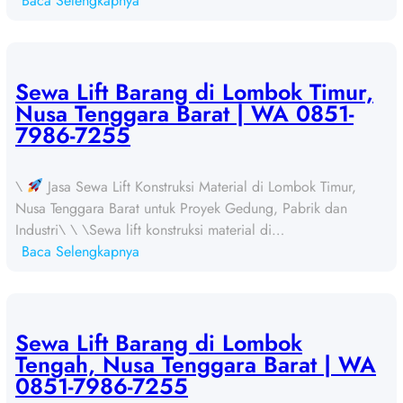
Baca Selengkapnya
S
e
w
a
Sewa Lift Barang di Lombok Timur,
L
Nusa Tenggara Barat | WA 0851-
i
7986-7255
f
t
\
Jasa Sewa Lift Konstruksi Material di Lombok Timur,
B
Nusa Tenggara Barat untuk Proyek Gedung, Pabrik dan
a
Industri\ \ \Sewa lift konstruksi material di…
r
:
Baca Selengkapnya
a
S
n
e
g
w
d
a
Sewa Lift Barang di Lombok
i
L
Tengah, Nusa Tenggara Barat | WA
S
i
0851-7986-7255
u
f