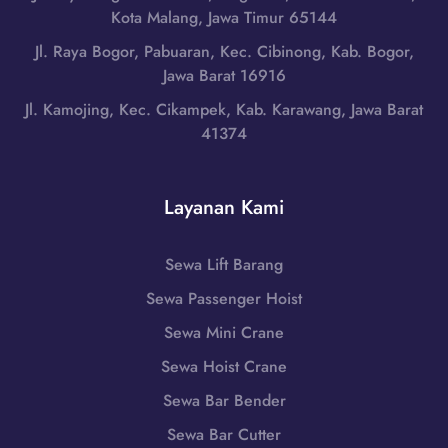
u
a
Kota Malang, Jawa Timur 65144
d
r
r
i
Jl. Raya Bogor, Pabuaran, Kec. Cibinong, Kab. Bogor,
,
a
L
Jawa Barat 16916
N
t
o
u
Jl. Kamojing, Kec. Cikampek, Kab. Karawang, Jawa Barat
|
m
s
41374
W
b
a
A
o
T
0
k
e
Layanan Kami
8
T
n
5
e
g
1
n
Sewa Lift Barang
g
-
g
a
Sewa Passenger Hoist
7
a
r
9
h
Sewa Mini Crane
a
8
,
B
Sewa Hoist Crane
6
N
a
-
Sewa Bar Bender
u
r
7
s
Sewa Bar Cutter
a
2