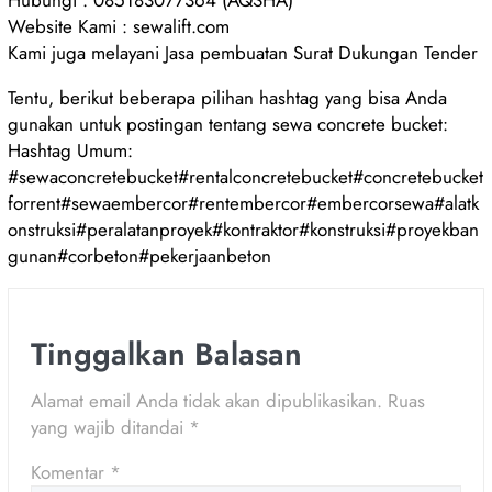
Website Kami : sewalift.com
Kami juga melayani Jasa pembuatan Surat Dukungan Tender
Tentu, berikut beberapa pilihan hashtag yang bisa Anda
gunakan untuk postingan tentang sewa concrete bucket:
Hashtag Umum:
#sewaconcretebucket#rentalconcretebucket#concretebucket
forrent#sewaembercor#rentembercor#embercorsewa#alatk
onstruksi#peralatanproyek#kontraktor#konstruksi#proyekban
gunan#corbeton#pekerjaanbeton
Tinggalkan Balasan
Alamat email Anda tidak akan dipublikasikan.
Ruas
yang wajib ditandai
*
Komentar
*