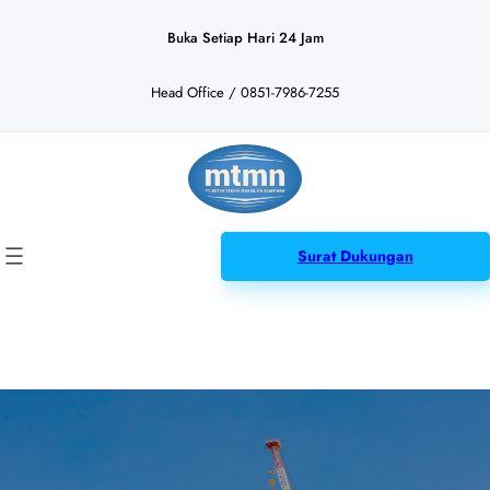
Lewati
ke
Buka Setiap Hari 24 Jam
konten
Head Office / 0851-7986-7255
Surat Dukungan