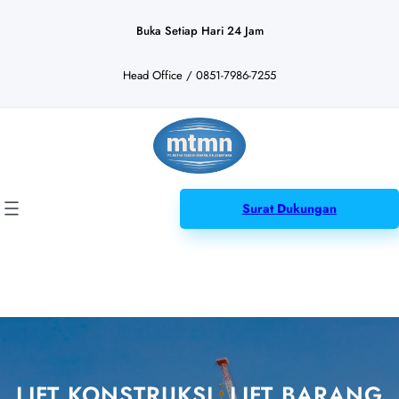
Lewati
ke
Buka Setiap Hari 24 Jam
konten
Head Office / 0851-7986-7255
Surat Dukungan
LIFT KONSTRUKSI, LIFT BARANG