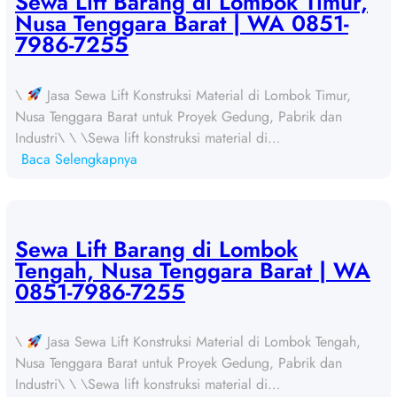
Sewa Lift Barang di Lombok Timur,
L
Nusa Tenggara Barat | WA 0851-
i
7986-7255
f
t
\
Jasa Sewa Lift Konstruksi Material di Lombok Timur,
B
Nusa Tenggara Barat untuk Proyek Gedung, Pabrik dan
a
Industri\ \ \Sewa lift konstruksi material di…
r
:
Baca Selengkapnya
a
S
n
e
g
w
d
a
Sewa Lift Barang di Lombok
i
L
Tengah, Nusa Tenggara Barat | WA
S
i
0851-7986-7255
u
f
m
t
b
\
Jasa Sewa Lift Konstruksi Material di Lombok Tengah,
B
a
Nusa Tenggara Barat untuk Proyek Gedung, Pabrik dan
a
w
Industri\ \ \Sewa lift konstruksi material di…
r