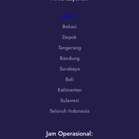
g
0
g
8
a
Jakarta
5
r
1
Bekasi
a
-
Depok
B
7
a
Tangerang
9
r
8
Bandung
a
6
t
Surabaya
-
|
7
Bali
W
2
A
Kalimantan
5
0
5
Sulawesi
8
Seluruh Indonesia
5
1
-
Jam Operasional:
7