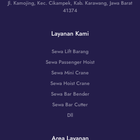
u
Jl. Kamojing, Kec. Cikampek, Kab. Karawang, Jawa Barat
|
m
s
41374
W
b
a
A
o
T
0
k
e
Layanan Kami
8
T
n
5
e
g
1
n
Sewa Lift Barang
g
-
g
a
Sewa Passenger Hoist
7
a
r
9
h
Sewa Mini Crane
a
8
,
B
Sewa Hoist Crane
6
N
a
-
Sewa Bar Bender
u
r
7
s
Sewa Bar Cutter
a
2
a
t
Dll
5
T
|
5
e
W
n
A
Area Layanan