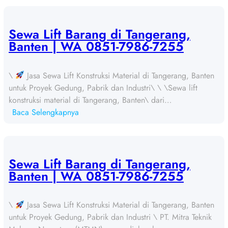
e
w
a
Sewa Lift Barang di Tangerang,
L
Banten | WA 0851-7986-7255
i
f
\
Jasa Sewa Lift Konstruksi Material di Tangerang, Banten
t
untuk Proyek Gedung, Pabrik dan Industri\ \ \Sewa lift
B
konstruksi material di Tangerang, Banten\ dari…
a
:
Baca Selengkapnya
r
S
a
e
n
w
g
a
Sewa Lift Barang di Tangerang,
d
L
Banten | WA 0851-7986-7255
i
i
T
f
a
\
Jasa Sewa Lift Konstruksi Material di Tangerang, Banten
t
n
untuk Proyek Gedung, Pabrik dan Industri \ PT. Mitra Teknik
B
g