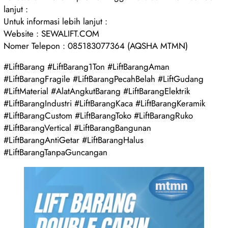
lanjut :
Untuk informasi lebih lanjut :
Website : SEWALIFT.COM
Nomer Telepon : 085183077364 (AQSHA MTMN)
#LiftBarang #LiftBarang1Ton #LiftBarangAman
#LiftBarangFragile #LiftBarangPecahBelah #LiftGudang
#LiftMaterial #AlatAngkutBarang #LiftBarangElektrik
#LiftBarangIndustri #LiftBarangKaca #LiftBarangKeramik
#LiftBarangCustom #LiftBarangToko #LiftBarangRuko
#LiftBarangVertical #LiftBarangBangunan
#LiftBarangAntiGetar #LiftBarangHalus
#LiftBarangTanpaGuncangan