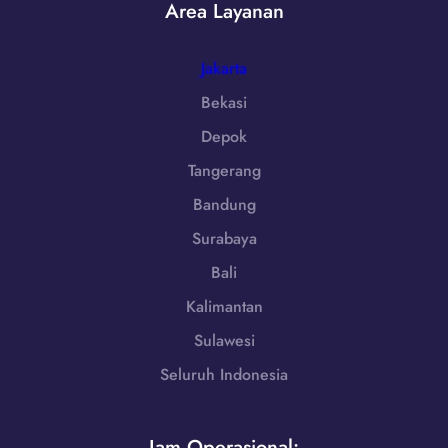
2
Area Layanan
8
5
5
5
1
Jakarta
-
Bekasi
7
Depok
9
8
Tangerang
6
Bandung
-
7
Surabaya
2
Bali
5
5
Kalimantan
Sulawesi
Seluruh Indonesia
Jam Operasional: