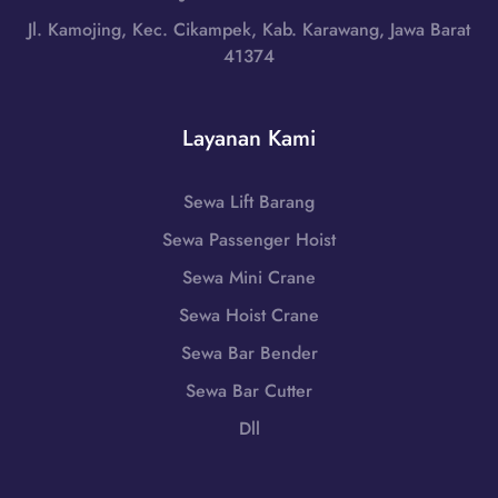
1
a
n
Jl. Kamojing, Kec. Cikampek, Kab. Karawang, Jawa Barat
-
n
t
41374
7
g
e
9
e
n
8
r
|
Layanan Kami
6
a
W
-
n
A
7
g
Sewa Lift Barang
0
2
,
8
Sewa Passenger Hoist
5
B
5
5
a
Sewa Mini Crane
1
n
-
Sewa Hoist Crane
t
7
Sewa Bar Bender
e
9
n
Sewa Bar Cutter
8
|
6
Dll
W
-
A
7
0