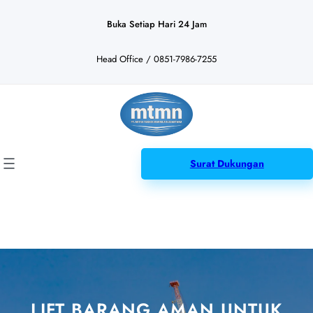
Lewati
ke
Buka Setiap Hari 24 Jam
konten
Head Office / 0851-7986-7255
Surat Dukungan
LIFT BARANG AMAN UNTUK