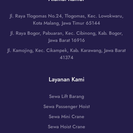
n
a
,
g
n
N
g
Jl. Raya Tlogomas No.24, Tlogomas, Kec. Lowokwaru,
g
u
a
Kota Malang, Jawa Timur 65144
d
s
r
i
Jl. Raya Bogor, Pabuaran, Kec. Cibinong, Kab. Bogor,
a
a
A
Jawa Barat 16916
T
T
l
e
Jl. Kamojing, Kec. Cikampek, Kab. Karawang, Jawa Barat
i
o
n
41374
m
r
g
u
,
g
r
N
a
Layanan Kami
|
u
r
W
s
a
A
a
Sewa Lift Barang
T
0
T
i
Sewa Passenger Hoist
8
e
m
5
n
Sewa Mini Crane
u
1
g
r
Sewa Hoist Crane
-
g