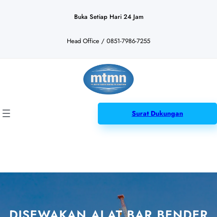
Lewati
ke
Buka Setiap Hari 24 Jam
konten
Head Office / 0851-7986-7255
Surat Dukungan
DISEWAKAN ALAT BAR BENDER