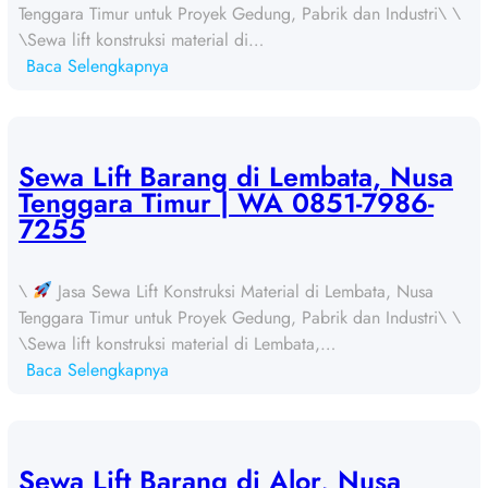
Tenggara Timur untuk Proyek Gedung, Pabrik dan Industri\ \
\Sewa lift konstruksi material di…
:
Baca Selengkapnya
S
e
w
a
Sewa Lift Barang di Lembata, Nusa
L
Tenggara Timur | WA 0851-7986-
i
7255
f
t
\
Jasa Sewa Lift Konstruksi Material di Lembata, Nusa
B
Tenggara Timur untuk Proyek Gedung, Pabrik dan Industri\ \
a
\Sewa lift konstruksi material di Lembata,…
r
:
Baca Selengkapnya
a
S
n
e
g
w
d
a
Sewa Lift Barang di Alor, Nusa
i