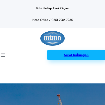
Lewati
ke
Buka Setiap Hari 24 Jam
konten
Head Office / 0851-7986-7255
Surat Dukungan