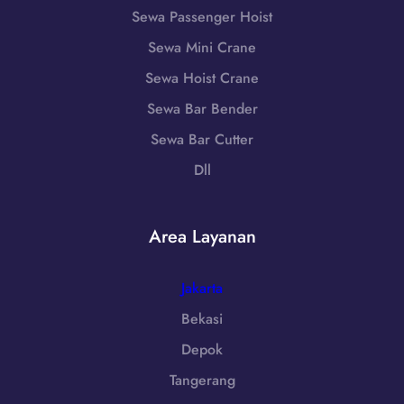
J
W
Sewa Passenger Hoist
2
a
A
5
w
Sewa Mini Crane
0
5
a
8
Sewa Hoist Crane
T
5
Sewa Bar Bender
e
1
n
Sewa Bar Cutter
-
g
7
Dll
a
9
h
8
|
6
Area Layanan
W
-
A
7
0
Jakarta
2
8
5
Bekasi
5
5
Depok
1
-
Tangerang
7