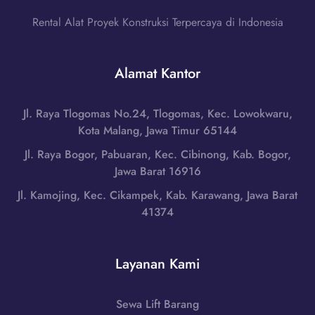
o
e
t
y
Rental Alat Proyek Konstruksi Terpercaya di Indonesia
n
B
o
g
a
l
a
r
Alamat Kantor
a
h
a
l
|
n
i
W
Jl. Raya Tlogomas No.24, Tlogomas, Kec. Lowokwaru,
g
,
A
Kota Malang, Jawa Timur 65144
d
J
0
i
Jl. Raya Bogor, Pabuaran, Kec. Cibinong, Kab. Bogor,
a
8
M
Jawa Barat 16916
w
5
a
a
Jl. Kamojing, Kec. Cikampek, Kab. Karawang, Jawa Barat
1
g
T
41374
-
e
e
7
l
n
9
a
g
Layanan Kami
8
n
a
6
g
h
-
,
Sewa Lift Barang
|
7