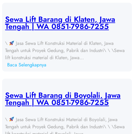
Sewa Lift Barang di Klaten, Jawa
Tengah | WA 0851-7986-7255
\
Jasa Sewa Lift Konstruksi Material di Klaten, Jawa
Tengah untuk Proyek Gedung, Pabrik dan Industri\ \ \Sewa
lift konstruksi material di Klaten, Jawa…
:
Baca Selengkapnya
S
e
w
a
Sewa Lift Barang di Boyolali, Jawa
L
Tengah | WA 0851-7986-7255
i
f
\
Jasa Sewa Lift Konstruksi Material di Boyolali, Jawa
t
Tengah untuk Proyek Gedung, Pabrik dan Industri\ \ \Sewa
B
lift konstruksi material di Boyolali, Jawa…