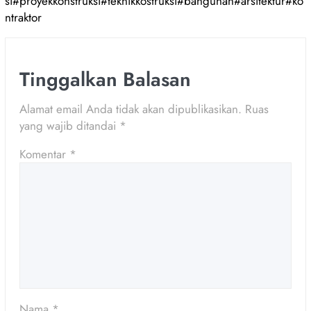
si#proyekkonstruksi#teknikkostruksi#bangunan#arsitektur#ko
ntraktor
Tinggalkan Balasan
Alamat email Anda tidak akan dipublikasikan.
Ruas
yang wajib ditandai
*
Komentar
*
Nama
*