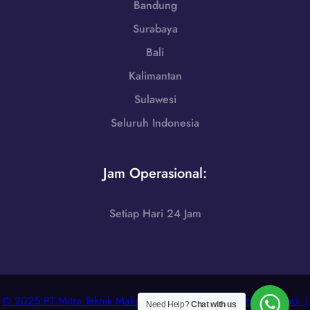
Bandung
9
8
Surabaya
6
Bali
-
7
Kalimantan
2
Sulawesi
5
Seluruh Indonesia
5
Jam Operasional:
Setiap Hari 24 Jam
© 2025 PT Mitra Teknik Makmur Nusantara. All Rights Reserved. |
Need Help?
Chat with us