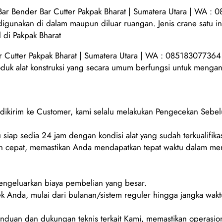
r Bender Bar Cutter Pakpak Bharat | Sumatera Utara | WA : 
 digunakan di dalam maupun diluar ruangan. Jenis crane satu 
 di Pakpak Bharat
 Cutter Pakpak Bharat | Sumatera Utara | WA : 085183077364
oduk alat konstruksi yang secara umum berfungsi untuk mengang
m dikirim ke Customer, kami selalu melakukan Pengecekan Sebe
 siap sedia 24 jam dengan kondisi alat yang sudah terkualifikas
 cepat, memastikan Anda mendapatkan tepat waktu dalam men
mengeluarkan biaya pembelian yang besar.
ek Anda, mulai dari bulanan/sistem reguler hingga jangka wakt
duan dan dukungan teknis terkait Kami, memastikan operasion