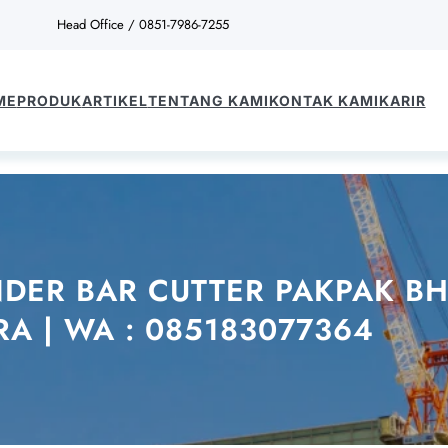
Head Office / 0851-7986-7255
ME
PRODUK
ARTIKEL
TENTANG KAMI
KONTAK KAMI
KARIR
DER BAR CUTTER PAKPAK BH
RA | WA : 085183077364