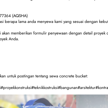
077364 (AQSHA)
urasi berapa lama anda menyewa kami yang sesuai dengan keb
 akan memberikan formulir penyewaan dengan detail proyek d
royek Anda.
kan untuk postingan tentang sewa concrete bucket:
#proyekkonstruksi#teknikkostruksi#bangunan#arsitektur#kontra