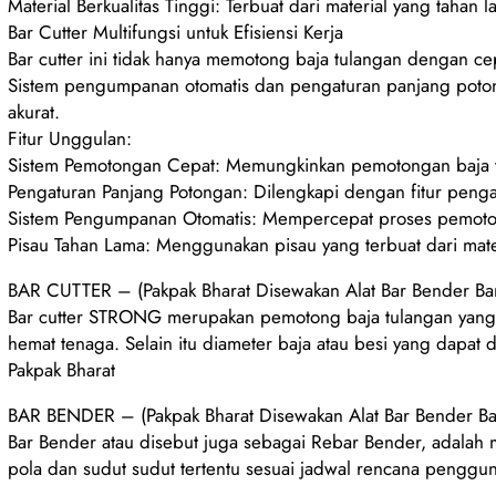
Material Berkualitas Tinggi: Terbuat dari material yang taha
Bar Cutter Multifungsi untuk Efisiensi Kerja
Bar cutter ini tidak hanya memotong baja tulangan dengan cep
Sistem pengumpanan otomatis dan pengaturan panjang poto
akurat.
Fitur Unggulan:
Sistem Pemotongan Cepat: Memungkinkan pemotongan baja t
Pengaturan Panjang Potongan: Dilengkapi dengan fitur peng
Sistem Pengumpanan Otomatis: Mempercepat proses pemoto
Pisau Tahan Lama: Menggunakan pisau yang terbuat dari mater
BAR CUTTER – (Pakpak Bharat Disewakan Alat Bar Bender Bar
Bar cutter STRONG merupakan pemotong baja tulangan yang d
hemat tenaga. Selain itu diameter baja atau besi yang dapa
Pakpak Bharat
BAR BENDER – (Pakpak Bharat Disewakan Alat Bar Bender Bar
Bar Bender atau disebut juga sebagai Rebar Bender, adalah
pola dan sudut sudut tertentu sesuai jadwal rencana penggun