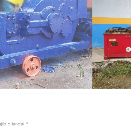
jib ditandai
*