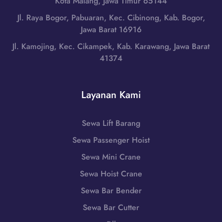
Kota Malang, Jawa Timur 65144
d
s
t
i
Jl. Raya Bogor, Pabuaran, Kec. Cibinong, Kab. Bogor,
i
a
M
Jawa Barat 16916
n
n
u
,
Jl. Kamojing, Kec. Cikampek, Kab. Karawang, Jawa Barat
|
s
S
41374
W
i
u
A
R
m
0
a
a
Layanan Kami
8
w
t
5
a
e
1
s
Sewa Lift Barang
r
-
,
a
Sewa Passenger Hoist
7
S
S
9
u
Sewa Mini Crane
e
8
m
l
Sewa Hoist Crane
6
a
a
-
Sewa Bar Bender
t
t
7
e
Sewa Bar Cutter
a
2
r
n