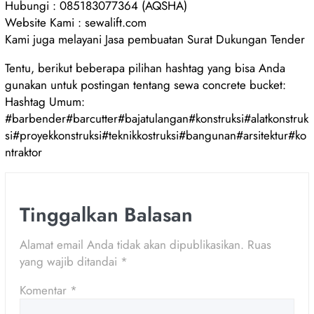
Hubungi : 085183077364 (AQSHA)
Website Kami : sewalift.com
Kami juga melayani Jasa pembuatan Surat Dukungan Tender
Tentu, berikut beberapa pilihan hashtag yang bisa Anda
gunakan untuk postingan tentang sewa concrete bucket:
Hashtag Umum:
#barbender#barcutter#bajatulangan#konstruksi#alatkonstruk
si#proyekkonstruksi#teknikkostruksi#bangunan#arsitektur#ko
ntraktor
Tinggalkan Balasan
Alamat email Anda tidak akan dipublikasikan.
Ruas
yang wajib ditandai
*
Komentar
*