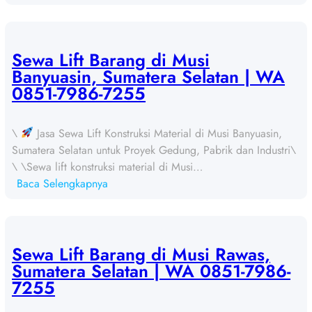
S
e
w
a
Sewa Lift Barang di Musi
L
Banyuasin, Sumatera Selatan | WA
i
0851-7986-7255
f
t
\
Jasa Sewa Lift Konstruksi Material di Musi Banyuasin,
B
Sumatera Selatan untuk Proyek Gedung, Pabrik dan Industri\
a
\ \Sewa lift konstruksi material di Musi…
r
:
Baca Selengkapnya
a
S
n
e
g
w
d
a
Sewa Lift Barang di Musi Rawas,
i
L
Sumatera Selatan | WA 0851-7986-
B
i
7255
a
f
n