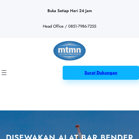
Lewati
ke
Buka Setiap Hari 24 Jam
konten
Head Office / 0851-7986-7255
Surat Dukungan
DISEWAKAN ALAT BAR BENDER