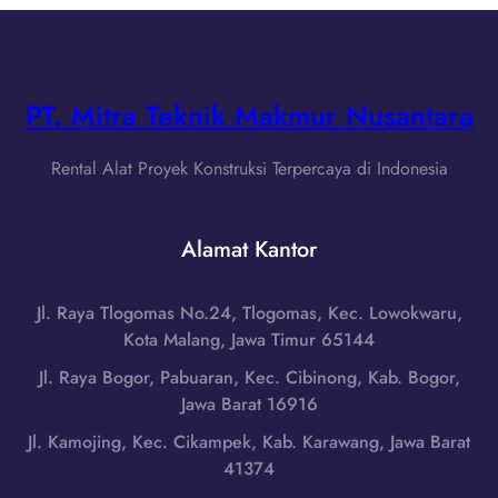
d
B
w
i
a
a
B
r
B
e
a
a
PT. Mitra Teknik Makmur Nusantara
k
t
r
a
H
C
s
Rental Alat Proyek Konstruksi Terpercaya di Indonesia
u
u
i
b
t
,
u
t
Alamat Kantor
J
n
e
a
g
r
w
i
Jl. Raya Tlogomas No.24, Tlogomas, Kec. Lowokwaru,
d
a
0
Kota Malang, Jawa Timur 65144
i
B
8
C
Jl. Raya Bogor, Pabuaran, Kec. Cibinong, Kab. Bogor,
a
5
i
Jawa Barat 16916
r
1
r
a
Jl. Kamojing, Kec. Cikampek, Kab. Karawang, Jawa Barat
-
e
t
41374
7
b
H
9