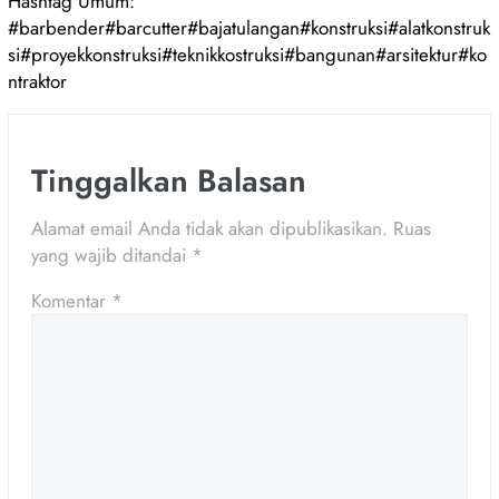
Hashtag Umum:
#barbender#barcutter#bajatulangan#konstruksi#alatkonstruk
si#proyekkonstruksi#teknikkostruksi#bangunan#arsitektur#ko
ntraktor
Tinggalkan Balasan
Alamat email Anda tidak akan dipublikasikan.
Ruas
yang wajib ditandai
*
Komentar
*