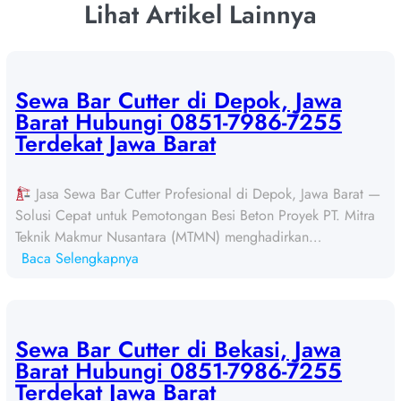
Lihat Artikel Lainnya
Sewa Bar Cutter di Depok, Jawa
Barat Hubungi 0851-7986-7255
Terdekat Jawa Barat
Jasa Sewa Bar Cutter Profesional di Depok, Jawa Barat —
Solusi Cepat untuk Pemotongan Besi Beton Proyek PT. Mitra
Teknik Makmur Nusantara (MTMN) menghadirkan…
:
Baca Selengkapnya
S
e
w
a
Sewa Bar Cutter di Bekasi, Jawa
B
Barat Hubungi 0851-7986-7255
a
Terdekat Jawa Barat