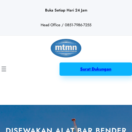
Lewati
ke
Buka Setiap Hari 24 Jam
konten
Head Office / 0851-7986-7255
Surat Dukungan
DISEWAKAN ALAT BAR BENDER