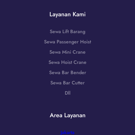
o
u
8
n
b
Layanan Kami
6
,
u
-
J
n
7
a
Sewa Lift Barang
g
2
w
i
Sewa Passenger Hoist
5
a
0
5
B
Sewa Mini Crane
8
T
a
5
Sewa Hoist Crane
e
r
1
r
Sewa Bar Bender
a
-
d
t
Sewa Bar Cutter
7
e
H
9
Dll
k
u
8
a
b
6
t
u
-
Area Layanan
J
n
7
a
g
2
w
i
Jakarta
5