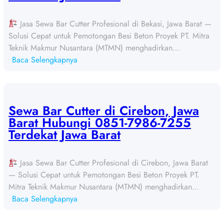
r
C
Jasa Sewa Bar Cutter Profesional di Bekasi, Jawa Barat —
u
Solusi Cepat untuk Pemotongan Besi Beton Proyek PT. Mitra
t
Teknik Makmur Nusantara (MTMN) menghadirkan…
t
:
Baca Selengkapnya
e
S
r
e
d
w
i
a
Sewa Bar Cutter di Cirebon, Jawa
D
B
Barat Hubungi 0851-7986-7255
e
a
Terdekat Jawa Barat
p
r
o
C
k
Jasa Sewa Bar Cutter Profesional di Cirebon, Jawa Barat
u
,
— Solusi Cepat untuk Pemotongan Besi Beton Proyek PT.
t
J
Mitra Teknik Makmur Nusantara (MTMN) menghadirkan…
t
a
:
Baca Selengkapnya
e
w
S
r
a
e