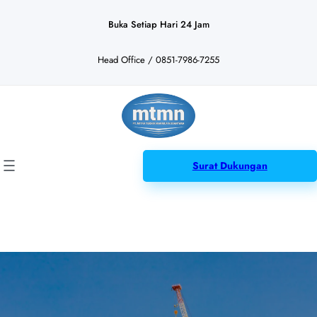
Lewati
ke
Buka Setiap Hari 24 Jam
konten
Head Office / 0851-7986-7255
Surat Dukungan