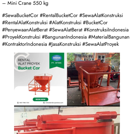
– Mini Crane 550 kg
#SewaBucketCor #RentalBucketCor #SewaAlatKonstruksi
#RentalAlatKonstruksi #AlatKonstruksi #BucketCor
#PenyewaanAlatBerat #SewaAlatBerat #KonstruksiIndonesia
#ProyekKonstruksi #BangunanIndonesia #MaterialBangunan
#KontraktorIndonesia #JasaKonstruksi #SewaAlatProyek