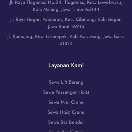
g
Jl. Raya Tlogomas No.24, Tlogomas, Kec. Lowokwaru,
g
a
g
Kota Malang, Jawa Timur 65144
d
t
a
i
Jl. Raya Bogor, Pabuaran, Kec. Cibinong, Kab. Bogor,
,
r
B
Jawa Barat 16916
N
a
i
u
Jl. Kamojing, Kec. Cikampek, Kab. Karawang, Jawa Barat
B
m
s
41374
a
a
a
r
,
T
a
N
e
Layanan Kami
t
u
n
|
s
g
W
a
Sewa Lift Barang
g
A
T
a
Sewa Passenger Hoist
0
e
r
8
n
Sewa Mini Crane
a
5
g
B
Sewa Hoist Crane
1
g
a
-
Sewa Bar Bender
a
r
7
r