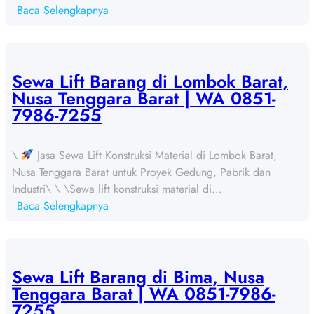
:
Baca Selengkapnya
S
e
w
a
Sewa Lift Barang di Lombok Barat,
L
Nusa Tenggara Barat | WA 0851-
i
7986-7255
f
t
\
Jasa Sewa Lift Konstruksi Material di Lombok Barat,
B
Nusa Tenggara Barat untuk Proyek Gedung, Pabrik dan
a
Industri\ \ \Sewa lift konstruksi material di…
r
:
Baca Selengkapnya
a
S
n
e
g
w
d
a
Sewa Lift Barang di Bima, Nusa
i
L
Tenggara Barat | WA 0851-7986-
L
i
7255
o