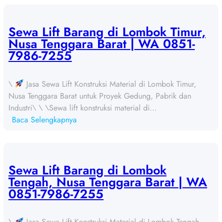
e
w
a
Sewa Lift Barang di Lombok Timur,
L
Nusa Tenggara Barat | WA 0851-
i
7986-7255
f
t
\
Jasa Sewa Lift Konstruksi Material di Lombok Timur,
B
Nusa Tenggara Barat untuk Proyek Gedung, Pabrik dan
a
Industri\ \ \Sewa lift konstruksi material di…
r
:
Baca Selengkapnya
a
S
n
e
g
w
d
a
Sewa Lift Barang di Lombok
i
L
Tengah, Nusa Tenggara Barat | WA
S
i
0851-7986-7255
u
f
m
t
b
\
Jasa Sewa Lift Konstruksi Material di Lombok Tengah,