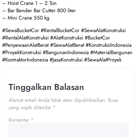
– Hoist Crane 1 – 2 Ton
– Bar Bender Bar Cutter 800 liter
– Mini Crane 550 kg
#SewaBucketCor #RentalBucketCor #SewaAlatKonstruksi
#RentalAlatKonstruksi #AlatKonstruksi #BucketCor
#PenyewaanAlatBerat #SewaAlatBerat #KonstruksiIndonesia
#ProyekKonstruksi #BangunanIndonesia #MaterialBangunan
#KontraktorIndonesia #JasaKonstruksi #SewaAlatProyek
Tinggalkan Balasan
Alamat email Anda tidak akan dipublikasikan.
Ruas
yang wajib ditandai
*
Komentar
*