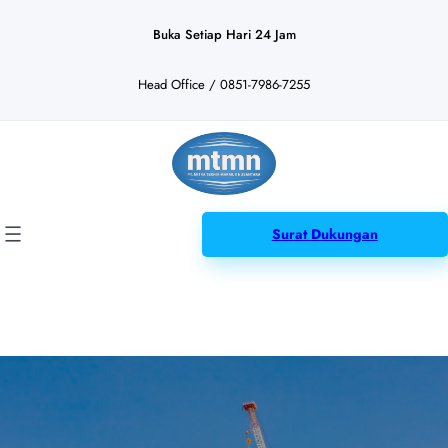
Lewati
ke
Buka Setiap Hari 24 Jam
konten
Head Office / 0851-7986-7255
Surat Dukungan