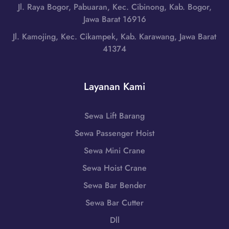
r
i
Jl. Raya Bogor, Pabuaran, Kec. Cibinong, Kab. Bogor,
,
a
L
Jawa Barat 16916
N
t
o
u
Jl. Kamojing, Kec. Cikampek, Kab. Karawang, Jawa Barat
|
m
s
41374
W
b
a
A
o
T
0
k
e
Layanan Kami
8
T
n
5
e
g
1
n
Sewa Lift Barang
g
-
g
a
Sewa Passenger Hoist
7
a
r
9
h
Sewa Mini Crane
a
8
,
B
Sewa Hoist Crane
6
N
a
-
Sewa Bar Bender
u
r
7
s
Sewa Bar Cutter
a
2
a
t
Dll
5
T