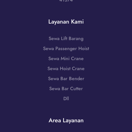
1
j
t
-
a
|
7
r
W
Layanan Kami
9
,
A
8
J
0
6
a
Sewa Lift Barang
8
-
w
5
Sewa Passenger Hoist
7
a
1
2
B
Sewa Mini Crane
-
5
a
7
Sewa Hoist Crane
5
r
9
Sewa Bar Bender
a
8
t
Sewa Bar Cutter
6
|
-
Dll
W
7
A
2
0
5
Area Layanan
8
5
5