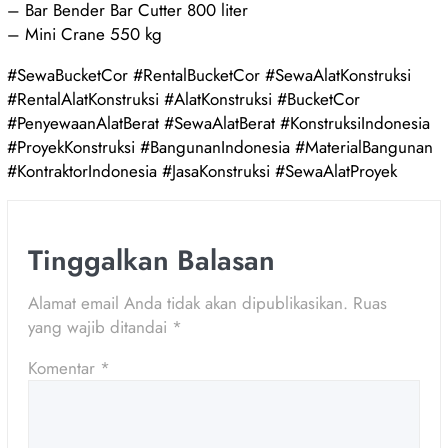
– Bar Bender Bar Cutter 800 liter
– Mini Crane 550 kg
#SewaBucketCor #RentalBucketCor #SewaAlatKonstruksi
#RentalAlatKonstruksi #AlatKonstruksi #BucketCor
#PenyewaanAlatBerat #SewaAlatBerat #KonstruksiIndonesia
#ProyekKonstruksi #BangunanIndonesia #MaterialBangunan
#KontraktorIndonesia #JasaKonstruksi #SewaAlatProyek
Tinggalkan Balasan
Alamat email Anda tidak akan dipublikasikan.
Ruas
yang wajib ditandai
*
Komentar
*