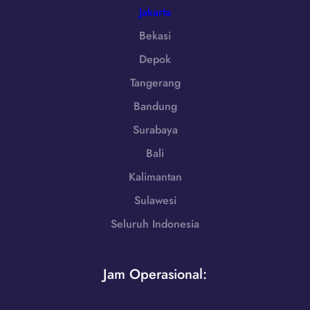
1
Jakarta
-
Bekasi
7
Depok
9
8
Tangerang
6
Bandung
-
7
Surabaya
2
Bali
5
5
Kalimantan
Sulawesi
Seluruh Indonesia
Jam Operasional: