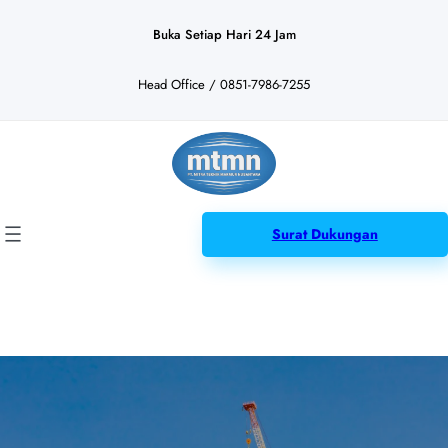
Lewati
ke
Buka Setiap Hari 24 Jam
konten
Head Office / 0851-7986-7255
Surat Dukungan