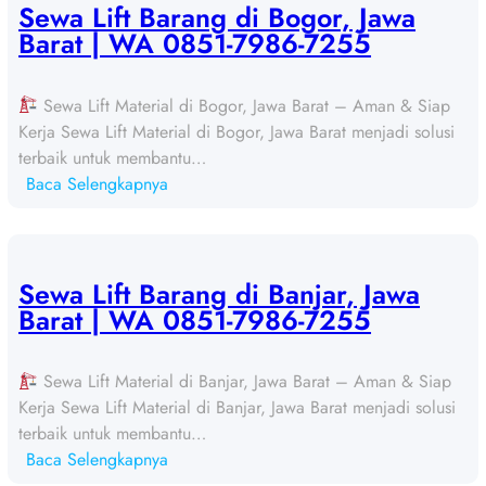
a
Sewa Lift Barang di Bogor, Jawa
L
Barat | WA 0851-7986-7255
i
f
Sewa Lift Material di Bogor, Jawa Barat – Aman & Siap
t
Kerja Sewa Lift Material di Bogor, Jawa Barat menjadi solusi
B
terbaik untuk membantu…
a
:
Baca Selengkapnya
r
S
a
e
n
w
g
a
Sewa Lift Barang di Banjar, Jawa
d
L
Barat | WA 0851-7986-7255
i
i
S
f
u
Sewa Lift Material di Banjar, Jawa Barat – Aman & Siap
t
k
Kerja Sewa Lift Material di Banjar, Jawa Barat menjadi solusi
B
a
terbaik untuk membantu…
a
b
:
Baca Selengkapnya
r
u
S