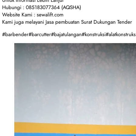
Untuk Informasi Lebih Lanjut
Hubungi : 085183077364 (AQSHA)
Website Kami : sewalift.com
Kami juga melayani Jasa pembuatan Surat Dukungan Tender
#barbender#barcutter#bajatulangan#konstruksi#alatkonstruksi