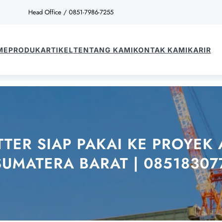
Head Office / 0851-7986-7255
ME
PRODUK
ARTIKEL
TENTANG KAMI
KONTAK KAMI
KARIR
TTER SIAP PAKAI KE PROYE
SUMATERA BARAT | 08518307