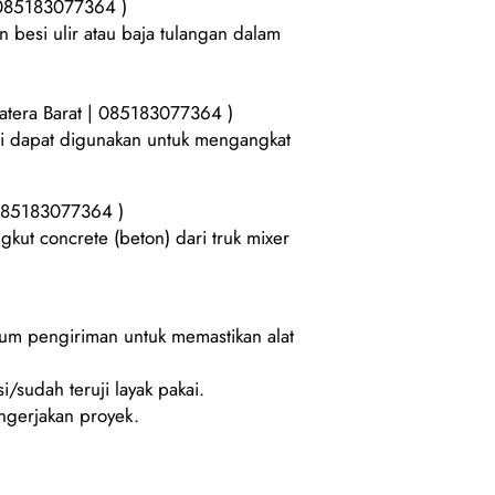
 085183077364 )
besi ulir atau baja tulangan dalam
atera Barat | 085183077364 )
ini dapat digunakan untuk mengangkat
 085183077364 )
kut concrete (beton) dari truk mixer
lum pengiriman untuk memastikan alat
i/sudah teruji layak pakai.
gerjakan proyek.