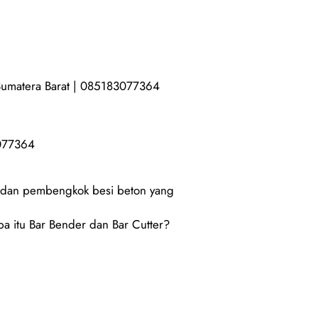
 Sumatera Barat | 085183077364
3077364
g dan pembengkok besi beton yang
a itu Bar Bender dan Bar Cutter?