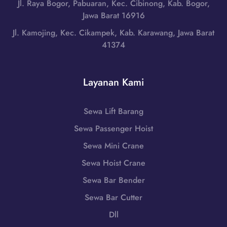
Jl. Raya Bogor, Pabuaran, Kec. Cibinong, Kab. Bogor,
i
a
M
Jawa Barat 16916
n
n
u
,
Jl. Kamojing, Kec. Cikampek, Kab. Karawang, Jawa Barat
|
s
S
41374
W
i
u
A
R
m
0
a
a
Layanan Kami
8
w
t
5
a
e
1
s
Sewa Lift Barang
r
-
,
a
Sewa Passenger Hoist
7
S
S
9
u
Sewa Mini Crane
e
8
m
l
Sewa Hoist Crane
6
a
a
-
Sewa Bar Bender
t
t
7
e
Sewa Bar Cutter
a
2
r
n
Dll
5
a
|