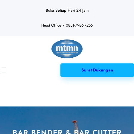
Lewati
ke
Buka Setiap Hari 24 Jam
konten
Head Office / 0851-7986-7255
Surat Dukungan
BAR BENDER & BAR CUTTER