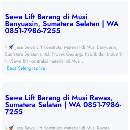
e
w
a
Sewa Lift Barang di Musi
L
Banyuasin, Sumatera Selatan | WA
i
0851-7986-7255
f
t
\
Jasa Sewa Lift Konstruksi Material di Musi Banyuasin,
B
Sumatera Selatan untuk Proyek Gedung, Pabrik dan Industri\
a
\ \Sewa lift konstruksi material di Musi…
r
:
Baca Selengkapnya
a
S
n
e
g
w
d
a
Sewa Lift Barang di Musi Rawas,
i
L
Sumatera Selatan | WA 0851-7986-
B
i
7255
a
f
n
t
y
\
Jasa Sewa Lift Konstruksi Material di Musi Rawas,