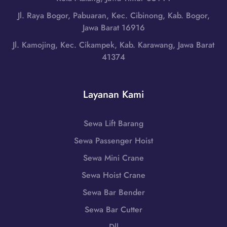
w
0
S
Jl. Raya Bogor, Pabuaran, Kec. Cibinong, Kab. Bogor,
a
8
r
Jawa Barat 16916
T
5
a
e
Jl. Kamojing, Kec. Cikampek, Kab. Karawang, Jawa Barat
1
g
n
41374
-
e
g
7
n
a
9
,
h
Layanan Kami
8
J
H
6
a
u
-
w
Sewa Lift Barang
b
7
a
u
Sewa Passenger Hoist
2
T
n
5
e
Sewa Mini Crane
g
5
n
i
Sewa Hoist Crane
T
g
0
e
Sewa Bar Bender
a
8
r
h
Sewa Bar Cutter
5
d
H
1
Dll