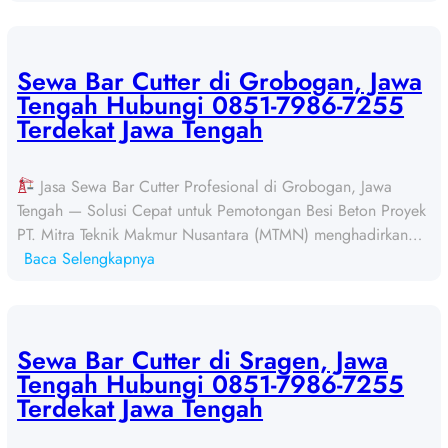
S
e
w
a
Sewa Bar Cutter di Grobogan, Jawa
B
Tengah Hubungi 0851-7986-7255
a
Terdekat Jawa Tengah
r
C
Jasa Sewa Bar Cutter Profesional di Grobogan, Jawa
u
Tengah — Solusi Cepat untuk Pemotongan Besi Beton Proyek
t
PT. Mitra Teknik Makmur Nusantara (MTMN) menghadirkan…
t
:
Baca Selengkapnya
e
S
r
e
d
w
i
a
Sewa Bar Cutter di Sragen, Jawa
B
B
Tengah Hubungi 0851-7986-7255
l
a
Terdekat Jawa Tengah
o
r
r