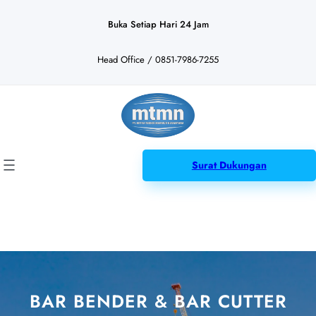
Lewati
ke
Buka Setiap Hari 24 Jam
konten
Head Office / 0851-7986-7255
Surat Dukungan
BAR BENDER & BAR CUTTER