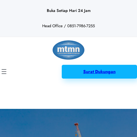
Lewati
ke
Buka Setiap Hari 24 Jam
konten
Head Office / 0851-7986-7255
Surat Dukungan