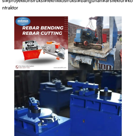
si#proyekkonstruksi#teknikkostruksi#bangunan#arsitektur#ko
ntraktor