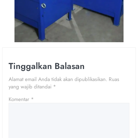
Tinggalkan Balasan
Alamat email Anda tidak akan dipublikasikan.
Ruas
yang wajib ditandai
*
Komentar
*