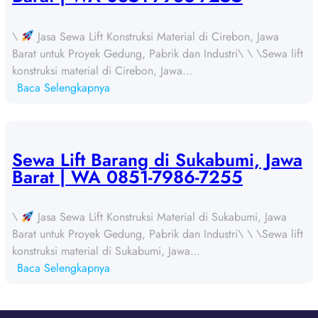
i
f
\
Jasa Sewa Lift Konstruksi Material di Cirebon, Jawa
t
Barat untuk Proyek Gedung, Pabrik dan Industri\ \ \Sewa lift
B
konstruksi material di Cirebon, Jawa…
a
:
Baca Selengkapnya
r
S
a
e
n
w
g
a
Sewa Lift Barang di Sukabumi, Jawa
d
L
Barat | WA 0851-7986-7255
i
i
B
f
e
\
Jasa Sewa Lift Konstruksi Material di Sukabumi, Jawa
t
k
Barat untuk Proyek Gedung, Pabrik dan Industri\ \ \Sewa lift
B
a
konstruksi material di Sukabumi, Jawa…
a
s
:
Baca Selengkapnya
r
i
S
a
,
e
n
J