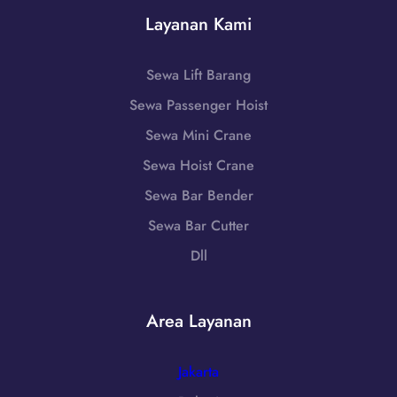
8
u
t
Layanan Kami
6
m
|
-
i
W
7
,
Sewa Lift Barang
A
2
J
0
Sewa Passenger Hoist
5
a
8
5
w
Sewa Mini Crane
5
a
1
Sewa Hoist Crane
B
-
Sewa Bar Bender
a
7
r
Sewa Bar Cutter
9
a
8
Dll
t
6
|
-
W
7
Area Layanan
A
2
0
5
8
Jakarta
5
5