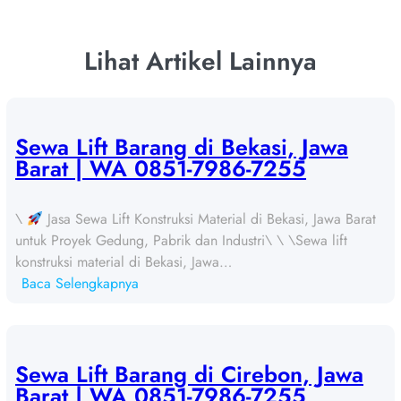
Lihat Artikel Lainnya
Sewa Lift Barang di Bekasi, Jawa
Barat | WA 0851-7986-7255
\
Jasa Sewa Lift Konstruksi Material di Bekasi, Jawa Barat
untuk Proyek Gedung, Pabrik dan Industri\ \ \Sewa lift
konstruksi material di Bekasi, Jawa…
:
Baca Selengkapnya
S
e
w
a
Sewa Lift Barang di Cirebon, Jawa
L
Barat | WA 0851-7986-7255