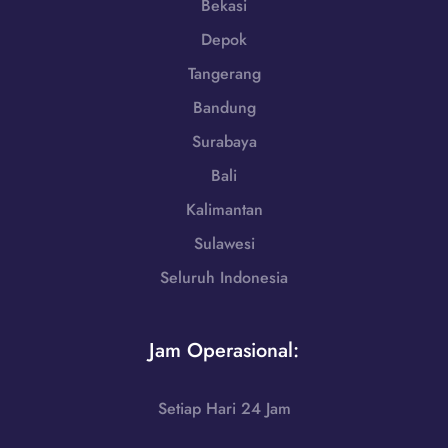
Bekasi
1
Depok
-
7
Tangerang
9
Bandung
8
6
Surabaya
-
Bali
7
2
Kalimantan
5
Sulawesi
5
Seluruh Indonesia
Jam Operasional:
Setiap Hari 24 Jam