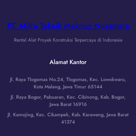
w
g
a
a
d
w
L
i
a
i
PT. Mitra Teknik Makmur Nusantara
C
B
f
i
a
t
r
Rental Alat Proyek Konstruksi Terpercaya di Indonesia
r
B
e
a
a
b
t
r
Alamat Kantor
o
|
a
n
W
n
,
A
Jl. Raya Tlogomas No.24, Tlogomas, Kec. Lowokwaru,
g
J
0
Kota Malang, Jawa Timur 65144
d
a
8
i
Jl. Raya Bogor, Pabuaran, Kec. Cibinong, Kab. Bogor,
w
5
S
Jawa Barat 16916
a
1
u
B
Jl. Kamojing, Kec. Cikampek, Kab. Karawang, Jawa Barat
-
k
a
41374
7
a
r
9
b
a