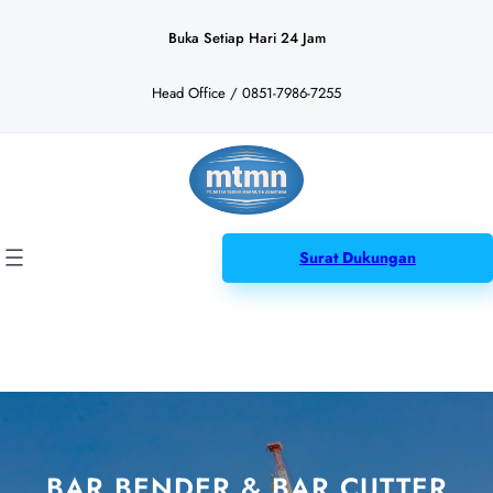
Lewati
ke
Buka Setiap Hari 24 Jam
konten
Head Office / 0851-7986-7255
Surat Dukungan
BAR BENDER & BAR CUTTER