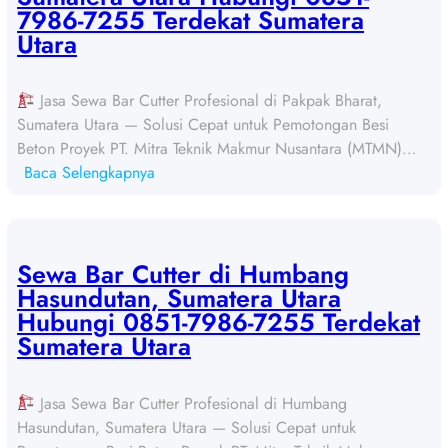
7986-7255 Terdekat Sumatera
Utara
Jasa Sewa Bar Cutter Profesional di Pakpak Bharat,
Sumatera Utara — Solusi Cepat untuk Pemotongan Besi
Beton Proyek PT. Mitra Teknik Makmur Nusantara (MTMN)…
:
Baca Selengkapnya
S
e
w
a
Sewa Bar Cutter di Humbang
B
Hasundutan, Sumatera Utara
a
Hubungi 0851-7986-7255 Terdekat
r
Sumatera Utara
C
u
Jasa Sewa Bar Cutter Profesional di Humbang
t
Hasundutan, Sumatera Utara — Solusi Cepat untuk
t