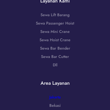
Layanan Kami
0
a
m
8
t
a
5
a
Sewa Lift Barang
t
1
n
e
Sewa Passenger Hoist
-
,
r
7
S
Sewa Mini Crane
a
9
u
U
Sewa Hoist Crane
8
m
t
6
Sewa Bar Bender
a
a
-
t
Sewa Bar Cutter
r
7
e
a
Dll
2
r
H
5
a
u
5
U
b
Area Layanan
T
t
u
e
a
n
r
r
Jakarta
g
d
a
i
Bekasi
e
H