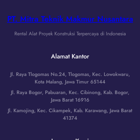
a
u
m
B
m
a
a
PT. Mitra Teknik Makmur Nusantara
b
t
r
a
e
C
n
Rental Alat Proyek Konstruksi Terpercaya di Indonesia
r
u
g
a
t
H
U
t
Alamat Kantor
a
t
e
s
a
r
u
r
Jl. Raya Tlogomas No.24, Tlogomas, Kec. Lowokwaru,
d
n
a
Kota Malang, Jawa Timur 65144
i
d
H
N
Jl. Raya Bogor, Pabuaran, Kec. Cibinong, Kab. Bogor,
u
u
i
Jawa Barat 16916
t
b
a
a
Jl. Kamojing, Kec. Cikampek, Kab. Karawang, Jawa Barat
u
s
n
41374
n
S
,
g
e
S
i
l
u