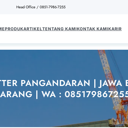
Head Office / 0851-7986-7255
ME
PRODUK
ARTIKEL
TENTANG KAMI
KONTAK KAMI
KARIR
TTER PANGANDARAN | JAWA 
ARANG | WA : 085179867255