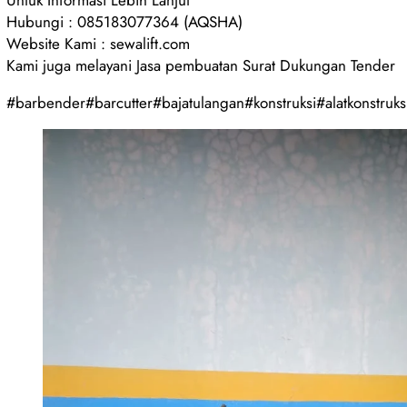
Untuk Informasi Lebih Lanjut
Hubungi : 085183077364 (AQSHA)
Website Kami : sewalift.com
Kami juga melayani Jasa pembuatan Surat Dukungan Tender
#barbender#barcutter#bajatulangan#konstruksi#alatkonstruksi