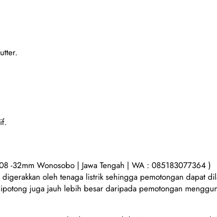
tter.
f.
 08 -32mm Wonosobo | Jawa Tengah | WA : 085183077364 )
igerakkan oleh tenaga listrik sehingga pemotongan dapat dil
t dipotong juga jauh lebih besar daripada pemotongan menggu