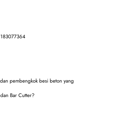
85183077364
g dan pembengkok besi beton yang
dan Bar Cutter?