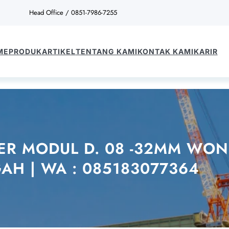
Head Office / 0851-7986-7255
ME
PRODUK
ARTIKEL
TENTANG KAMI
KONTAK KAMI
KARIR
ER MODUL D. 08 -32MM WON
AH | WA : 085183077364