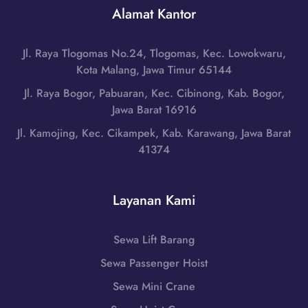
g
r
Alamat Kantor
,
a
a
J
h
n
a
|
Jl. Raya Tlogomas No.24, Tlogomas, Kec. Lowokwaru,
g
w
W
Kota Malang, Jawa Timur 65144
d
a
A
i
Jl. Raya Bogor, Pabuaran, Kec. Cibinong, Kab. Bogor,
T
0
P
Jawa Barat 16916
e
8
e
n
Jl. Kamojing, Kec. Cikampek, Kab. Karawang, Jawa Barat
5
k
g
41374
1
a
a
-
l
h
7
o
|
Layanan Kami
9
n
W
8
g
A
6
a
Sewa Lift Barang
0
-
n
8
Sewa Passenger Hoist
7
,
5
2
J
Sewa Mini Crane
1
5
a