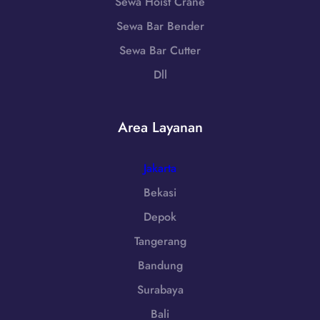
-
Sewa Hoist Crane
5
w
7
Sewa Bar Bender
a
9
T
Sewa Bar Cutter
8
e
6
Dll
n
-
g
7
a
2
Area Layanan
h
5
|
5
W
Jakarta
A
Bekasi
0
Depok
8
5
Tangerang
1
Bandung
-
7
Surabaya
9
Bali