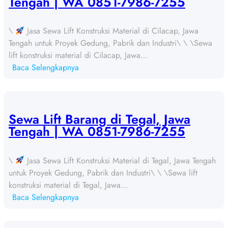
Tengah | WA 0851-7986-7255
\
Jasa Sewa Lift Konstruksi Material di Cilacap, Jawa
Tengah untuk Proyek Gedung, Pabrik dan Industri\ \ \Sewa
lift konstruksi material di Cilacap, Jawa…
:
Baca Selengkapnya
S
e
w
a
Sewa Lift Barang di Tegal, Jawa
L
Tengah | WA 0851-7986-7255
i
f
\
Jasa Sewa Lift Konstruksi Material di Tegal, Jawa Tengah
t
untuk Proyek Gedung, Pabrik dan Industri\ \ \Sewa lift
B
konstruksi material di Tegal, Jawa…
a
:
Baca Selengkapnya
r
S
a
e
n