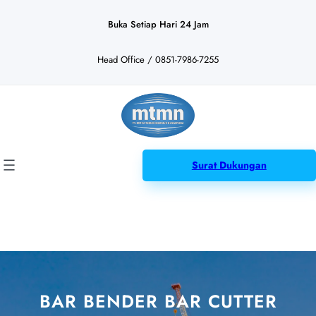
Lewati
ke
Buka Setiap Hari 24 Jam
konten
Head Office / 0851-7986-7255
Surat Dukungan
BAR BENDER BAR CUTTER