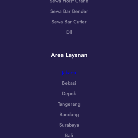
7
Sewa Hoist Crane
5
r
9
Sewa Bar Bender
a
8
t
Sewa Bar Cutter
6
|
-
Dll
W
7
A
2
0
5
Area Layanan
8
5
5
1
Jakarta
-
Bekasi
7
Depok
9
8
Tangerang
6
Bandung
-
7
Surabaya
2
Bali