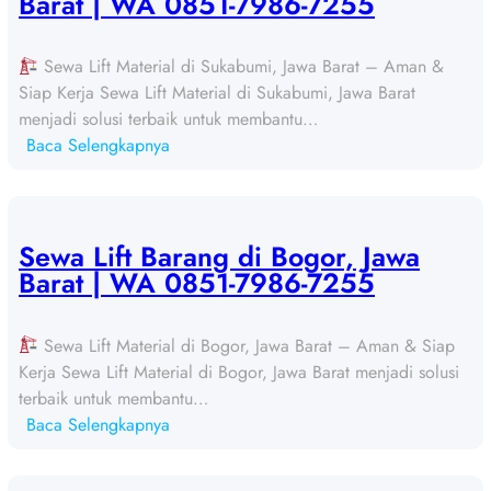
Barat | WA 0851-7986-7255
Sewa Lift Material di Sukabumi, Jawa Barat – Aman &
Siap Kerja Sewa Lift Material di Sukabumi, Jawa Barat
menjadi solusi terbaik untuk membantu…
:
Baca Selengkapnya
S
e
w
a
Sewa Lift Barang di Bogor, Jawa
L
Barat | WA 0851-7986-7255
i
f
Sewa Lift Material di Bogor, Jawa Barat – Aman & Siap
t
Kerja Sewa Lift Material di Bogor, Jawa Barat menjadi solusi
B
terbaik untuk membantu…
a
:
Baca Selengkapnya
r
S
a
e
n