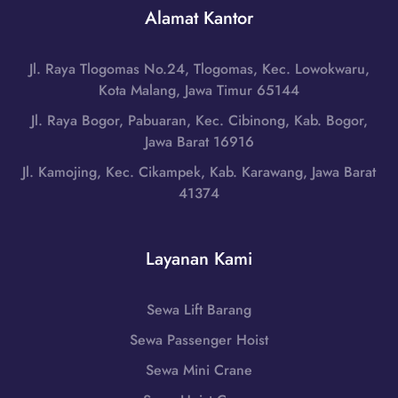
r
r
Alamat Kantor
,
a
a
J
t
n
a
|
Jl. Raya Tlogomas No.24, Tlogomas, Kec. Lowokwaru,
g
w
W
Kota Malang, Jawa Timur 65144
d
a
A
i
Jl. Raya Bogor, Pabuaran, Kec. Cibinong, Kab. Bogor,
B
0
B
Jawa Barat 16916
a
8
a
r
Jl. Kamojing, Kec. Cikampek, Kab. Karawang, Jawa Barat
5
n
a
41374
1
j
t
-
a
|
7
r
W
Layanan Kami
9
,
A
8
J
0
6
a
Sewa Lift Barang
8
-
w
5
Sewa Passenger Hoist
7
a
1
2
B
Sewa Mini Crane
-
5
a