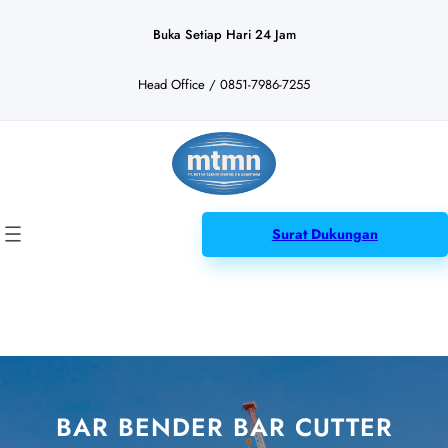
Lewati
ke
Buka Setiap Hari 24 Jam
konten
Head Office / 0851-7986-7255
Surat Dukungan
BAR BENDER BAR CUTTER