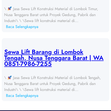
t
\
Jasa Sewa Lift Konstruksi Material di Lombok Timur,
B
Nusa Tenggara Barat untuk Proyek Gedung, Pabrik dan
a
Industri\ \ \Sewa lift konstruksi material di…
r
:
Baca Selengkapnya
a
S
n
e
g
w
d
a
Sewa Lift Barang di Lombok
i
L
Tengah, Nusa Tenggara Barat | WA
S
i
0851-7986-7255
u
f
m
t
b
\
Jasa Sewa Lift Konstruksi Material di Lombok Tengah,
B
a
Nusa Tenggara Barat untuk Proyek Gedung, Pabrik dan
a
w
Industri\ \ \Sewa lift konstruksi material di…
r
a
:
Baca Selengkapnya
a
,
S
n
N
e
g