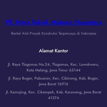
u
w
d
s
a
i
a
L
L
T
i
PT. Mitra Teknik Makmur Nusantara
o
e
f
m
n
t
b
Rental Alat Proyek Konstruksi Terpercaya di Indonesia
g
B
o
g
a
k
a
r
Alamat Kantor
T
r
a
i
a
n
m
B
Jl. Raya Tlogomas No.24, Tlogomas, Kec. Lowokwaru,
g
u
a
Kota Malang, Jawa Timur 65144
d
r
r
i
Jl. Raya Bogor, Pabuaran, Kec. Cibinong, Kab. Bogor,
,
a
L
Jawa Barat 16916
N
t
o
u
Jl. Kamojing, Kec. Cikampek, Kab. Karawang, Jawa Barat
|
m
s
41374
W
b
a
A
o