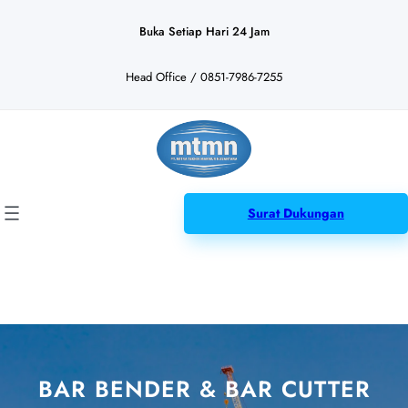
Lewati
ke
Buka Setiap Hari 24 Jam
konten
Head Office / 0851-7986-7255
Surat Dukungan
BAR BENDER & BAR CUTTER