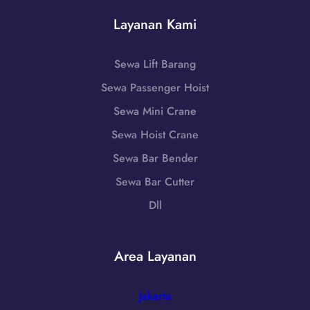
T
0
k
e
Layanan Kami
8
T
n
5
e
g
1
n
Sewa Lift Barang
g
-
g
a
Sewa Passenger Hoist
7
a
r
9
h
Sewa Mini Crane
a
8
,
B
Sewa Hoist Crane
6
N
a
-
Sewa Bar Bender
u
r
7
s
Sewa Bar Cutter
a
2
a
t
Dll
5
T
|
5
e
W
n
A
Area Layanan
g
0
g
8
a
Jakarta
5