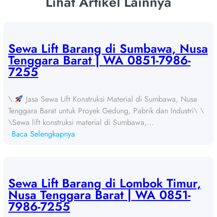
Lihat Artikel Lainnya
Sewa Lift Barang di Sumbawa, Nusa
Tenggara Barat | WA 0851-7986-
7255
\
Jasa Sewa Lift Konstruksi Material di Sumbawa, Nusa
Tenggara Barat untuk Proyek Gedung, Pabrik dan Industri\ \
\Sewa lift konstruksi material di Sumbawa,…
:
Baca Selengkapnya
S
e
w
a
Sewa Lift Barang di Lombok Timur,
L
Nusa Tenggara Barat | WA 0851-
i
7986-7255
f