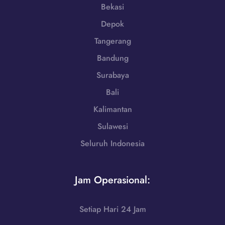
r
1
Bekasi
a
-
Depok
B
7
a
Tangerang
9
r
8
Bandung
a
6
t
Surabaya
-
|
7
Bali
W
2
A
Kalimantan
5
0
5
Sulawesi
8
Seluruh Indonesia
5
1
-
Jam Operasional:
7
9
8
Setiap Hari 24 Jam
6