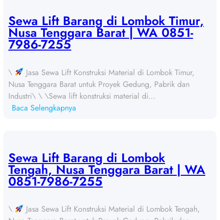
w
a
Sewa Lift Barang di Lombok Timur,
L
Nusa Tenggara Barat | WA 0851-
i
7986-7255
f
t
\
Jasa Sewa Lift Konstruksi Material di Lombok Timur,
B
Nusa Tenggara Barat untuk Proyek Gedung, Pabrik dan
a
Industri\ \ \Sewa lift konstruksi material di…
r
:
Baca Selengkapnya
a
S
n
e
g
w
d
a
Sewa Lift Barang di Lombok
i
L
Tengah, Nusa Tenggara Barat | WA
S
i
0851-7986-7255
u
f
m
t
b
\
Jasa Sewa Lift Konstruksi Material di Lombok Tengah,
B
a