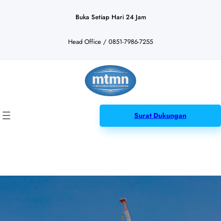
Lewati
ke
Buka Setiap Hari 24 Jam
konten
Head Office / 0851-7986-7255
Surat Dukungan