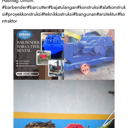
Hashtag Umum:
#barbender#barcutter#bajatulangan#konstruksi#alatkonstruk
si#proyekkonstruksi#teknikkostruksi#bangunan#arsitektur#ko
ntraktor