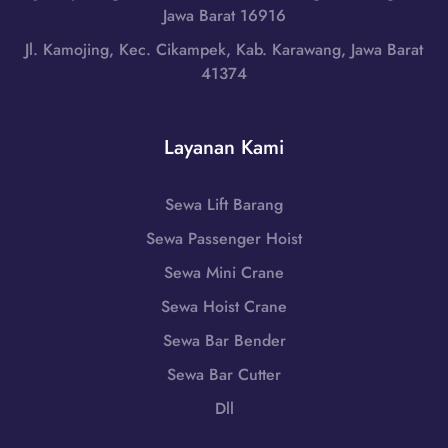
a
L
Jawa Barat 16916
N
t
o
u
Jl. Kamojing, Kec. Cikampek, Kab. Karawang, Jawa Barat
|
m
s
41374
W
b
a
A
o
T
0
k
e
Layanan Kami
8
T
n
5
e
g
1
n
Sewa Lift Barang
g
-
g
a
Sewa Passenger Hoist
7
a
r
9
h
Sewa Mini Crane
a
8
,
B
Sewa Hoist Crane
6
N
a
-
Sewa Bar Bender
u
r
7
s
Sewa Bar Cutter
a
2
a
t
Dll
5
T
|
5
e