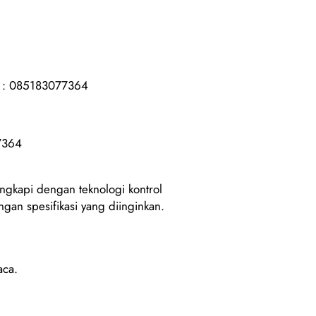
WA : 085183077364
77364
engkapi dengan teknologi kontrol
ngan spesifikasi yang diinginkan.
aca.