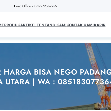
Head Office / 0851-7986-7255
ME
PRODUK
ARTIKEL
TENTANG KAMI
KONTAK KAMI
KARIR
R HARGA BISA NEGO PADANG
 UTARA | WA : 08518307736