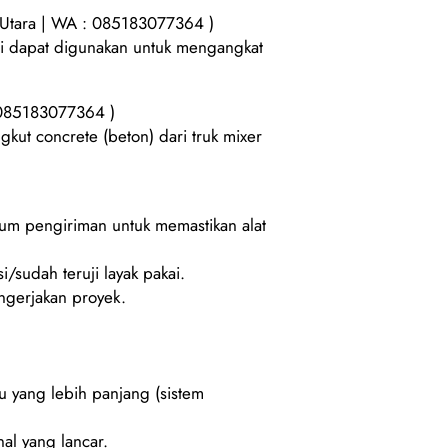
 Utara | WA : 085183077364 )
ini dapat digunakan untuk mengangkat
 085183077364 )
kut concrete (beton) dari truk mixer
lum pengiriman untuk memastikan alat
i/sudah teruji layak pakai.
gerjakan proyek.
u yang lebih panjang (sistem
al yang lancar.