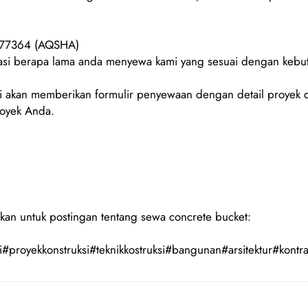
077364 (AQSHA)
urasi berapa lama anda menyewa kami yang sesuai dengan keb
 akan memberikan formulir penyewaan dengan detail proyek d
royek Anda.
kan untuk postingan tentang sewa concrete bucket:
#proyekkonstruksi#teknikkostruksi#bangunan#arsitektur#kontra