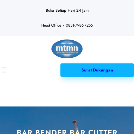
Lewati
ke
Buka Setiap Hari 24 Jam
konten
Head Office / 0851-7986-7255
Surat Dukungan
BAR BENDER BAR CUTTER