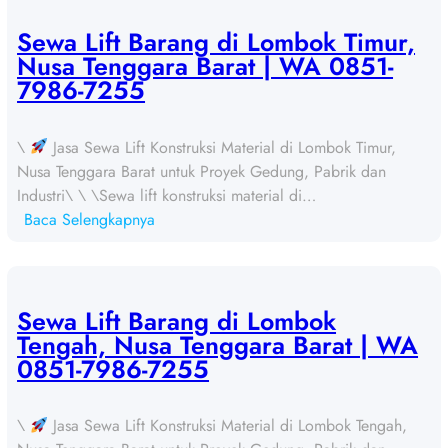
w
a
Sewa Lift Barang di Lombok Timur,
L
Nusa Tenggara Barat | WA 0851-
i
7986-7255
f
t
\
Jasa Sewa Lift Konstruksi Material di Lombok Timur,
B
Nusa Tenggara Barat untuk Proyek Gedung, Pabrik dan
a
Industri\ \ \Sewa lift konstruksi material di…
r
:
Baca Selengkapnya
a
S
n
e
g
w
d
a
Sewa Lift Barang di Lombok
i
L
Tengah, Nusa Tenggara Barat | WA
S
i
0851-7986-7255
u
f
m
t
b
\
Jasa Sewa Lift Konstruksi Material di Lombok Tengah,
B
a