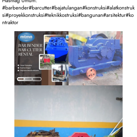
Hashtag Umum:
#barbender#barcutter#bajatulangan#konstruksi#alatkonstruk
si#proyekkonstruksi#teknikkostruksi#bangunan#arsitektur#ko
ntraktor