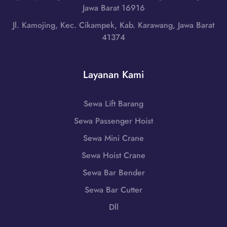
a
L
Jawa Barat 16916
N
t
o
u
Jl. Kamojing, Kec. Cikampek, Kab. Karawang, Jawa Barat
|
m
s
41374
W
b
a
A
o
T
0
k
e
Layanan Kami
8
T
n
5
e
g
1
n
Sewa Lift Barang
g
-
g
a
Sewa Passenger Hoist
7
a
r
9
h
Sewa Mini Crane
a
8
,
B
Sewa Hoist Crane
6
N
a
-
Sewa Bar Bender
u
r
7
s
Sewa Bar Cutter
a
2
a
t
Dll
5
T
|
5
e