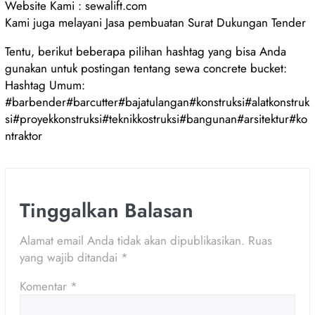
Website Kami : sewalift.com
Kami juga melayani Jasa pembuatan Surat Dukungan Tender
Tentu, berikut beberapa pilihan hashtag yang bisa Anda
gunakan untuk postingan tentang sewa concrete bucket:
Hashtag Umum:
#barbender#barcutter#bajatulangan#konstruksi#alatkonstruk
si#proyekkonstruksi#teknikkostruksi#bangunan#arsitektur#ko
ntraktor
Tinggalkan Balasan
Alamat email Anda tidak akan dipublikasikan.
Ruas
yang wajib ditandai
*
Komentar
*