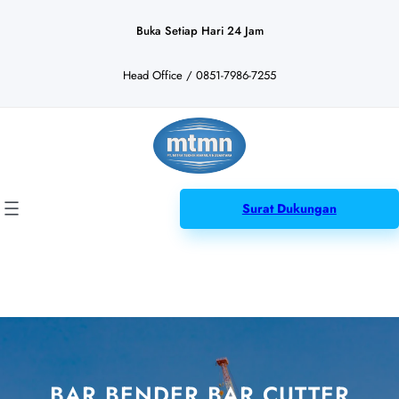
Lewati
ke
Buka Setiap Hari 24 Jam
konten
Head Office / 0851-7986-7255
Surat Dukungan
BAR BENDER BAR CUTTER