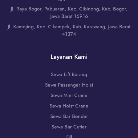
r
r
i
Jl. Raya Bogor, Pabuaran, Kec. Cibinong, Kab. Bogor,
,
a
L
Jawa Barat 16916
N
t
o
u
Jl. Kamojing, Kec. Cikampek, Kab. Karawang, Jawa Barat
|
m
s
41374
W
b
a
A
o
T
0
k
e
Layanan Kami
8
T
n
5
e
g
1
n
Sewa Lift Barang
g
-
g
a
Sewa Passenger Hoist
7
a
r
9
h
Sewa Mini Crane
a
8
,
B
Sewa Hoist Crane
6
N
a
-
Sewa Bar Bender
u
r
7
s
Sewa Bar Cutter
a
2
a
t
Dll