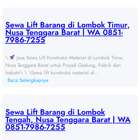
S
e
w
a
Sewa Lift Barang di Lombok Timur,
L
Nusa Tenggara Barat | WA 0851-
i
7986-7255
f
t
\
Jasa Sewa Lift Konstruksi Material di Lombok Timur,
B
Nusa Tenggara Barat untuk Proyek Gedung, Pabrik dan
a
Industri\ \ \Sewa lift konstruksi material di…
r
:
Baca Selengkapnya
a
S
n
e
g
w
d
a
Sewa Lift Barang di Lombok
i
L
Tengah, Nusa Tenggara Barat | WA
S
i
0851-7986-7255
u
f
m
t