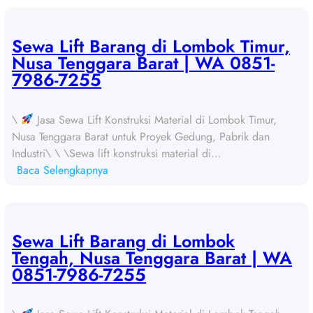
e
w
a
Sewa Lift Barang di Lombok Timur,
L
Nusa Tenggara Barat | WA 0851-
i
7986-7255
f
t
\
Jasa Sewa Lift Konstruksi Material di Lombok Timur,
B
Nusa Tenggara Barat untuk Proyek Gedung, Pabrik dan
a
Industri\ \ \Sewa lift konstruksi material di…
r
:
Baca Selengkapnya
a
S
n
e
g
w
d
a
Sewa Lift Barang di Lombok
i
L
Tengah, Nusa Tenggara Barat | WA
S
i
0851-7986-7255
u
f
m
t
b