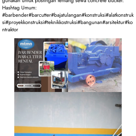
gunakan untuk postingan tentang sewa concrete bucket:
Hashtag Umum:
#barbender#barcutter#bajatulangan#konstruksi#alatkonstruk
si#proyekkonstruksi#teknikkostruksi#bangunan#arsitektur#ko
ntraktor