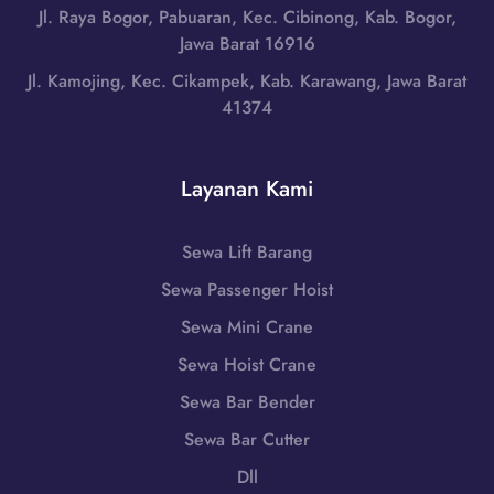
r
i
Jl. Raya Bogor, Pabuaran, Kec. Cibinong, Kab. Bogor,
,
a
L
Jawa Barat 16916
N
t
o
u
Jl. Kamojing, Kec. Cikampek, Kab. Karawang, Jawa Barat
|
m
s
41374
W
b
a
A
o
T
0
k
e
Layanan Kami
8
T
n
5
e
g
1
n
Sewa Lift Barang
g
-
g
a
Sewa Passenger Hoist
7
a
r
9
h
Sewa Mini Crane
a
8
,
B
Sewa Hoist Crane
6
N
a
-
Sewa Bar Bender
u
r
7
s
Sewa Bar Cutter
a
2
a
t
Dll
5
T