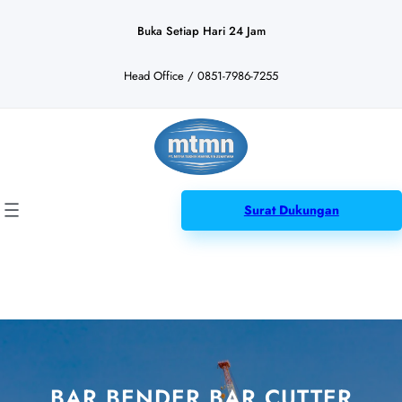
Lewati
ke
Buka Setiap Hari 24 Jam
konten
Head Office / 0851-7986-7255
Surat Dukungan
BAR BENDER BAR CUTTER