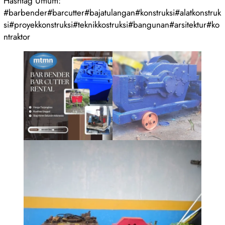
Hashtag Umum:
#barbender#barcutter#bajatulangan#konstruksi#alatkonstruk
si#proyekkonstruksi#teknikkostruksi#bangunan#arsitektur#ko
ntraktor