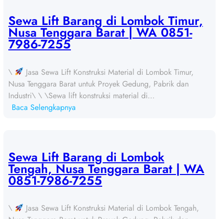
w
a
Sewa Lift Barang di Lombok Timur,
L
Nusa Tenggara Barat | WA 0851-
i
7986-7255
f
t
\
Jasa Sewa Lift Konstruksi Material di Lombok Timur,
B
Nusa Tenggara Barat untuk Proyek Gedung, Pabrik dan
a
Industri\ \ \Sewa lift konstruksi material di…
r
:
Baca Selengkapnya
a
S
n
e
g
w
d
a
Sewa Lift Barang di Lombok
i
L
Tengah, Nusa Tenggara Barat | WA
S
i
0851-7986-7255
u
f
m
t
b
\
Jasa Sewa Lift Konstruksi Material di Lombok Tengah,
B
a