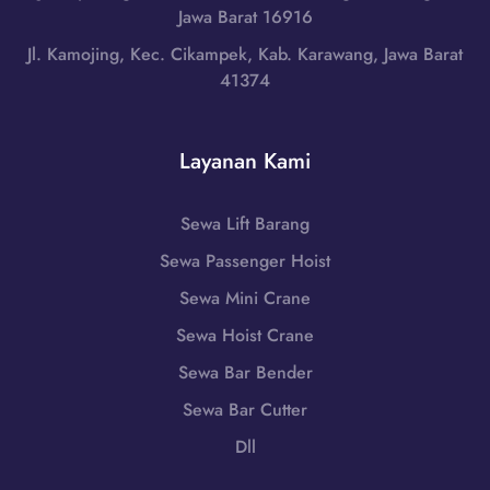
a
L
Jawa Barat 16916
N
t
o
u
Jl. Kamojing, Kec. Cikampek, Kab. Karawang, Jawa Barat
|
m
s
41374
W
b
a
A
o
T
0
k
e
Layanan Kami
8
T
n
5
e
g
1
n
Sewa Lift Barang
g
-
g
a
Sewa Passenger Hoist
7
a
r
9
h
Sewa Mini Crane
a
8
,
B
Sewa Hoist Crane
6
N
a
-
Sewa Bar Bender
u
r
7
s
Sewa Bar Cutter
a
2
a
t
Dll
5
T
|
5
e