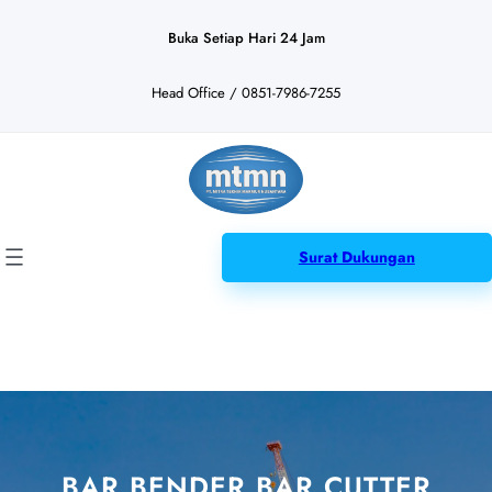
Lewati
ke
Buka Setiap Hari 24 Jam
konten
Head Office / 0851-7986-7255
Surat Dukungan
BAR BENDER BAR CUTTER