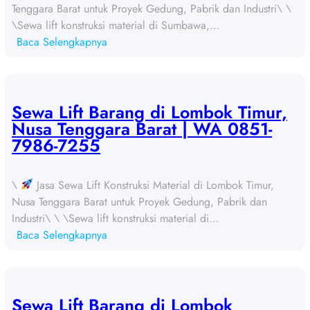
Tenggara Barat untuk Proyek Gedung, Pabrik dan Industri\ \
\Sewa lift konstruksi material di Sumbawa,…
:
Baca Selengkapnya
S
e
w
a
Sewa Lift Barang di Lombok Timur,
L
Nusa Tenggara Barat | WA 0851-
i
7986-7255
f
t
\
Jasa Sewa Lift Konstruksi Material di Lombok Timur,
B
Nusa Tenggara Barat untuk Proyek Gedung, Pabrik dan
a
Industri\ \ \Sewa lift konstruksi material di…
r
:
Baca Selengkapnya
a
S
n
e
g
w
d
a
Sewa Lift Barang di Lombok
i