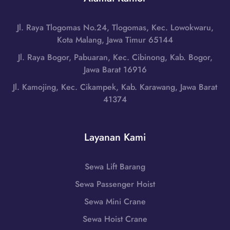
r
a
i
a
n
m
B
Jl. Raya Tlogomas No.24, Tlogomas, Kec. Lowokwaru,
g
u
a
Kota Malang, Jawa Timur 65144
d
r
r
i
Jl. Raya Bogor, Pabuaran, Kec. Cibinong, Kab. Bogor,
,
a
L
Jawa Barat 16916
N
t
o
u
Jl. Kamojing, Kec. Cikampek, Kab. Karawang, Jawa Barat
|
m
s
41374
W
b
a
A
o
T
0
k
e
Layanan Kami
8
T
n
5
e
g
1
n
Sewa Lift Barang
g
-
g
a
Sewa Passenger Hoist
7
a
r
9
h
Sewa Mini Crane
a
8
,
B
Sewa Hoist Crane
6
N