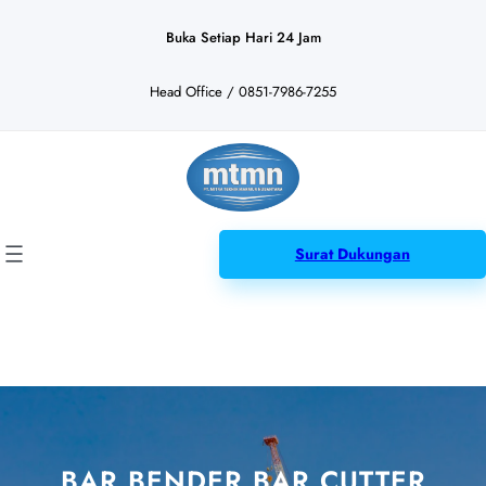
Lewati
ke
Buka Setiap Hari 24 Jam
konten
Head Office / 0851-7986-7255
Surat Dukungan
BAR BENDER BAR CUTTER