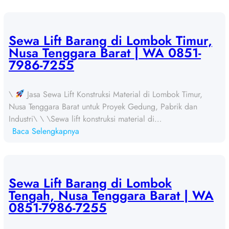
S
e
w
a
Sewa Lift Barang di Lombok Timur,
L
Nusa Tenggara Barat | WA 0851-
i
7986-7255
f
t
\
Jasa Sewa Lift Konstruksi Material di Lombok Timur,
B
Nusa Tenggara Barat untuk Proyek Gedung, Pabrik dan
a
Industri\ \ \Sewa lift konstruksi material di…
r
:
Baca Selengkapnya
a
S
n
e
g
w
d
a
Sewa Lift Barang di Lombok
i
L
Tengah, Nusa Tenggara Barat | WA
S
i
0851-7986-7255
u
f
m
t