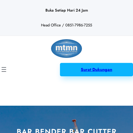
Lewati
ke
Buka Setiap Hari 24 Jam
konten
Head Office / 0851-7986-7255
Surat Dukungan
BAR BENDER BAR CUTTER