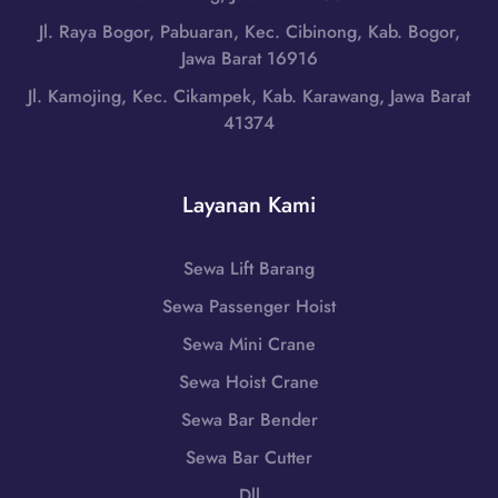
r
r
i
Jl. Raya Bogor, Pabuaran, Kec. Cibinong, Kab. Bogor,
,
a
L
Jawa Barat 16916
N
t
o
u
Jl. Kamojing, Kec. Cikampek, Kab. Karawang, Jawa Barat
|
m
s
41374
W
b
a
A
o
T
0
k
e
Layanan Kami
8
T
n
5
e
g
1
n
Sewa Lift Barang
g
-
g
a
Sewa Passenger Hoist
7
a
r
9
h
Sewa Mini Crane
a
8
,
B
Sewa Hoist Crane
6
N
a
-
Sewa Bar Bender
u
r
7
s
Sewa Bar Cutter
a
2
a
t
Dll