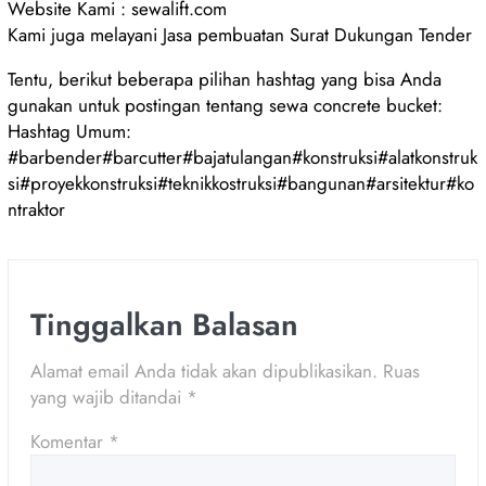
Website Kami : sewalift.com
Kami juga melayani Jasa pembuatan Surat Dukungan Tender
Tentu, berikut beberapa pilihan hashtag yang bisa Anda
gunakan untuk postingan tentang sewa concrete bucket:
Hashtag Umum:
#barbender#barcutter#bajatulangan#konstruksi#alatkonstruk
si#proyekkonstruksi#teknikkostruksi#bangunan#arsitektur#ko
ntraktor
Tinggalkan Balasan
Alamat email Anda tidak akan dipublikasikan.
Ruas
yang wajib ditandai
*
Komentar
*