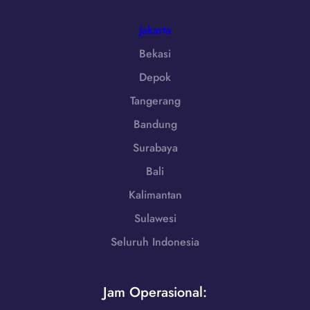
-
5
|
7
W
Jakarta
2
A
5
Bekasi
0
5
Depok
8
5
Tangerang
1
Bandung
-
7
Surabaya
9
Bali
8
6
Kalimantan
-
Sulawesi
7
Seluruh Indonesia
2
5
5
Jam Operasional: