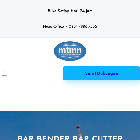
Lewati
ke
Buka Setiap Hari 24 Jam
konten
Head Office / 0851-7986-7255
Surat Dukungan
BAR BENDER BAR CUTTER