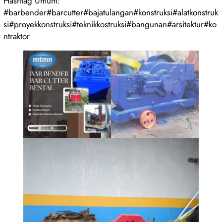
Hashtag Umum:
#barbender#barcutter#bajatulangan#konstruksi#alatkonstruk
si#proyekkonstruksi#teknikkostruksi#bangunan#arsitektur#ko
ntraktor