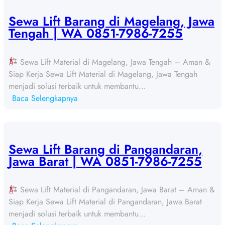
w
a
Sewa Lift Barang di Magelang, Jawa
L
Tengah | WA 0851-7986-7255
i
f
Sewa Lift Material di Magelang, Jawa Tengah – Aman &
t
Siap Kerja Sewa Lift Material di Magelang, Jawa Tengah
B
menjadi solusi terbaik untuk membantu…
a
:
Baca Selengkapnya
r
S
a
e
n
w
g
a
Sewa Lift Barang di Pangandaran,
d
L
Jawa Barat | WA 0851-7986-7255
i
i
S
f
u
Sewa Lift Material di Pangandaran, Jawa Barat – Aman &
t
r
Siap Kerja Sewa Lift Material di Pangandaran, Jawa Barat
B
a
menjadi solusi terbaik untuk membantu…
a
k