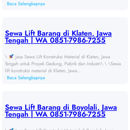
:
Baca Selengkapnya
S
e
w
a
Sewa Lift Barang di Klaten, Jawa
L
Tengah | WA 0851-7986-7255
i
f
\
Jasa Sewa Lift Konstruksi Material di Klaten, Jawa
t
Tengah untuk Proyek Gedung, Pabrik dan Industri\ \ \Sewa
B
lift konstruksi material di Klaten, Jawa…
a
:
Baca Selengkapnya
r
S
a
e
n
w
g
a
Sewa Lift Barang di Boyolali, Jawa
d
L
Tengah | WA 0851-7986-7255
i
i
S
f
u