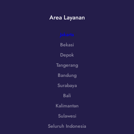
6
h
-
|
7
Area Layanan
W
2
A
5
0
Jakarta
5
8
Bekasi
5
Depok
1
-
Tangerang
7
Bandung
9
8
Surabaya
6
Bali
-
7
Kalimantan
2
Sulawesi
5
Seluruh Indonesia
5