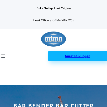
Lewati
ke
Buka Setiap Hari 24 Jam
konten
Head Office / 0851-7986-7255
Surat Dukungan
BAR BENDER BAR CUTTER