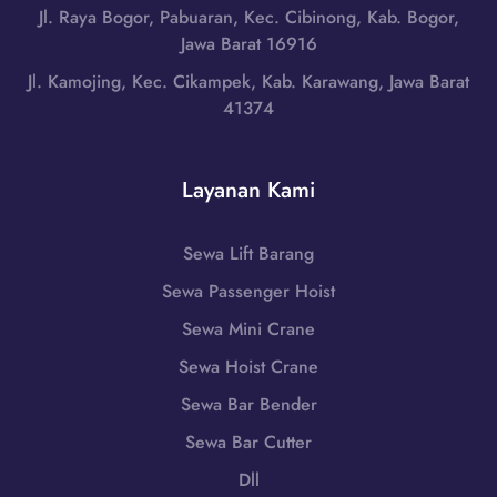
|
i
Jl. Raya Bogor, Pabuaran, Kec. Cibinong, Kab. Bogor,
a
W
B
Jawa Barat 16916
T
A
o
e
Jl. Kamojing, Kec. Cikampek, Kab. Karawang, Jawa Barat
0
y
n
41374
8
o
g
5
l
a
1
a
h
Layanan Kami
-
l
|
7
i
W
9
,
Sewa Lift Barang
A
8
J
0
Sewa Passenger Hoist
6
a
8
-
w
Sewa Mini Crane
5
7
a
1
Sewa Hoist Crane
2
T
-
5
Sewa Bar Bender
e
7
5
n
Sewa Bar Cutter
9
g
8
Dll
a